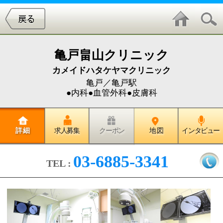
亀戸畠山クリニック
カメイドハタケヤマクリニック
亀戸／亀戸駅
●内科●血管外科●皮膚科
詳 細
求人募集
クーポン
地 図
インタビュー
03-6885-3341
TEL :
◆クリニックを訪れていただくこ
とをご縁と考え、患者さんを大切
な「ご家族」として誠心誠意、ベ