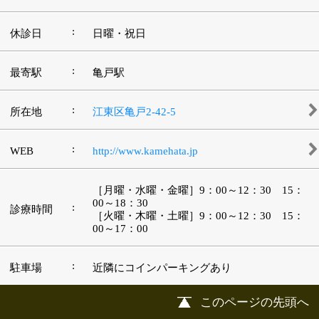
|
表示：
PC
モバイル
©
2013 art blue Inc.