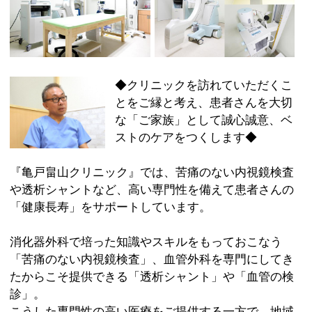
ストのケアをつくします◆
『亀戸畠山クリニック』では、苦痛のない内視鏡検査
や透析シャントなど、高い専門性を備えて患者さんの
「健康長寿」をサポートしています。
消化器外科で培った知識やスキルをもっておこなう
「苦痛のない内視鏡検査」、血管外科を専門にしてき
たからこそ提供できる「透析シャント」や「血管の検
診」。
こうした専門性の高い医療をご提供する一方で、地域
の皆様の「かかりつけ医」として、健康の維持・増進
のためのお手伝いをしたいと思います。
ご病気でお悩みの方、検査に不安をお持ちの方はお気
軽にご相談ください。