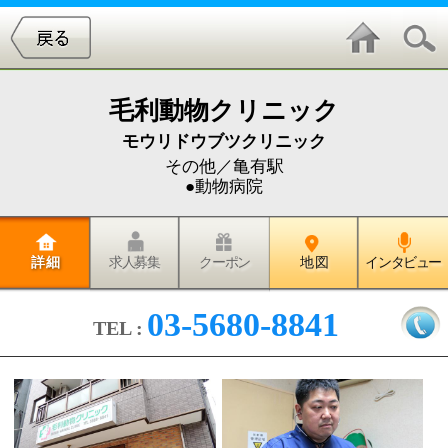
毛利動物クリニック
モウリドウブツクリニック
その他／亀有駅
●動物病院
詳 細
求人募集
クーポン
地 図
インタビュー
03-5680-8841
TEL :
『毛利動物クリニッック』では、
犬・猫・小鳥・その他の小動物を
診療対象とし、入院措置を含んだ