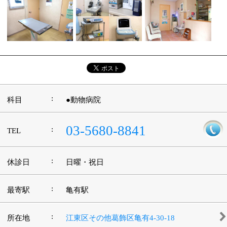
:
最寄駅
亀有駅
:
所在地
江東区その他葛飾区亀有4-30-18
:
WEB
:
診療時間
9：00～12：00 16：00～20：00
:
駐車場
有
このページの先頭へ
江戸川区時間
墨田区時間
葛飾区時間
|
表示：
PC
モバイル
©
2013 art blue Inc.