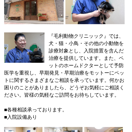
治療を提供しています。また、ペ
ットのホームドクターとして予防
医学を重視し、早期発見・早期治療をモットーにペッ
トに関するさまざまなご相談を承っています。何かお
困りのことがありましたら、どうぞお気軽にご相談く
ださい。皆様の気軽なご訪問をお待ちしています。
■各種相談承っております。
■入院設備あり
:
科目
●動物病院
03-5680-8841
:
TEL
:
休診日
日曜・祝日