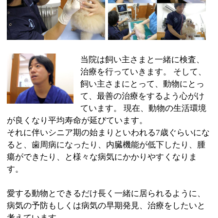
て、最善の治療をするよう心がけ
ています。 現在、動物の生活環境
が良くなり平均寿命が延びています。
それに伴いシニア期の始まりといわれる7歳ぐらいにな
ると、歯周病になったり、内臓機能が低下したり、腫
瘍ができたり、と様々な病気にかかりやすくなりま
す。
愛する動物とできるだけ長く一緒に居られるように、
病気の予防もしくは病気の早期発見、治療をしたいと
考えています。
そのためにも日頃の生活指導なども行いホームドクタ
ーとして温かい診療を心がけ信頼関係を築けるように
努力しています。
爪切り、お耳掃除、健康診断なども行いますので気軽
に来院してください。
お待ちしております。