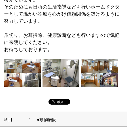
:
科目
●動物病院
03-3869-0282
:
TEL
:
休診日
木曜日
:
最寄駅
船堀駅
:
所在地
江東区その他江戸川区船堀6-1-12
:
WEB
http://www.funabori.com/
:
診療時間
9：00～12：00 15：00～19：00
:
駐車場
無
このページの先頭へ
江戸川区時間
墨田区時間
葛飾区時間