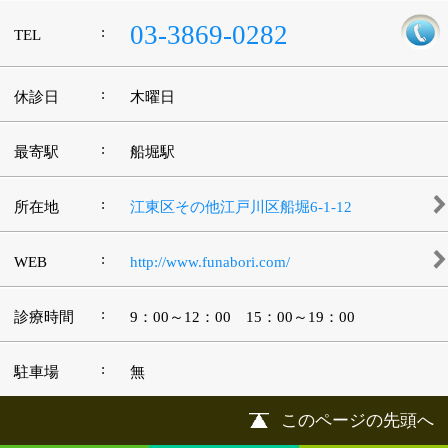
|
表示：
PC
モバイル
©
2013 art blue Inc.