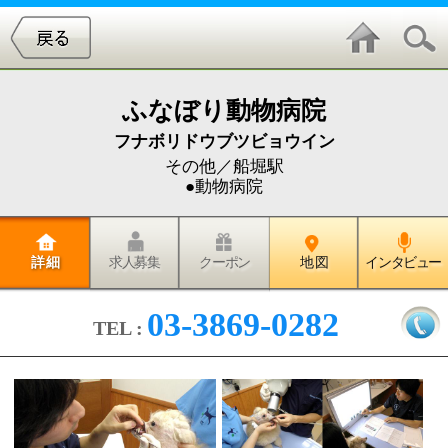
ふなぼり動物病院
フナボリドウブツビョウイン
その他／船堀駅
●動物病院
詳 細
求人募集
クーポン
地 図
インタビュー
03-3869-0282
TEL :
当院は飼い主さまと一緒に検査、
治療を行っていきます。 そして、
飼い主さまにとって、動物にとっ