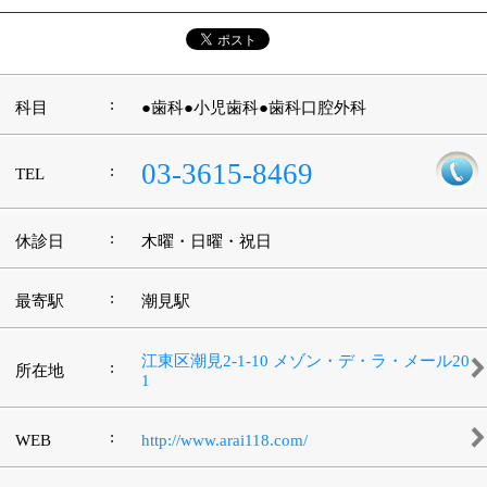
:
駐車場
無
このページの先頭へ
江戸川区時間
墨田区時間
葛飾区時間
|
表示：
PC
モバイル
©
2013 art blue Inc.