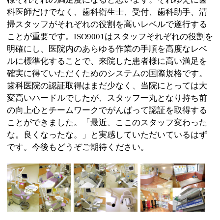
:
科目
●歯科●小児歯科●歯科口腔外科
03-3615-8469
:
TEL
:
休診日
木曜・日曜・祝日
:
最寄駅
潮見駅
江東区潮見2-1-10 メゾン・デ・ラ・メール20
:
所在地
1
:
WEB
http://www.arai118.com/
［月曜・火曜・金曜］10：00～13：00 14：
:
診療時間
30～21：00 ［水曜・土曜］10：00～13：
00 14：30～18：30