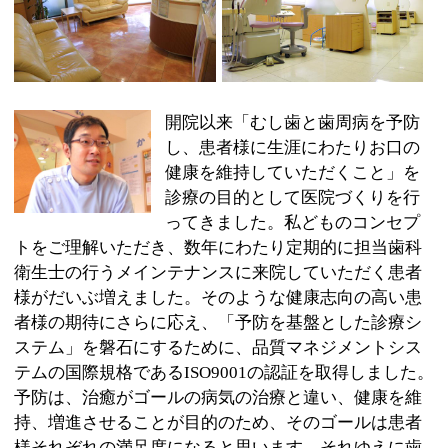
診療の目的として医院づくりを行
ってきました。私どものコンセプ
トをご理解いただき、数年にわたり定期的に担当歯科
衛生士の行うメインテナンスに来院していただく患者
様がだいぶ増えました。そのような健康志向の高い患
者様の期待にさらに応え、「予防を基盤とした診療シ
ステム」を磐石にするために、品質マネジメントシス
テムの国際規格であるISO9001の認証を取得しました。
予防は、治癒がゴールの病気の治療と違い、健康を維
持、増進させることが目的のため、そのゴールは患者
様それぞれの満足度になると思います。それゆえに歯
科医師だけでなく、歯科衛生士、受付、歯科助手、清
掃スタッフがそれぞれの役割を高いレベルで遂行する
ことが重要です。ISO9001はスタッフそれぞれの役割を
明確にし、医院内のあらゆる作業の手順を高度なレベ
ルに標準化することで、来院した患者様に高い満足を
確実に得ていただくためのシステムの国際規格です。
歯科医院の認証取得はまだ少なく、当院にとっては大
変高いハードルでしたが、スタッフ一丸となり持ち前
の向上心とチームワークでがんばって認証を取得する
ことができました。「最近、ここのスタッフ変わった
な。良くなったな。」と実感していただいているはず
です。今後もどうぞご期待ください。