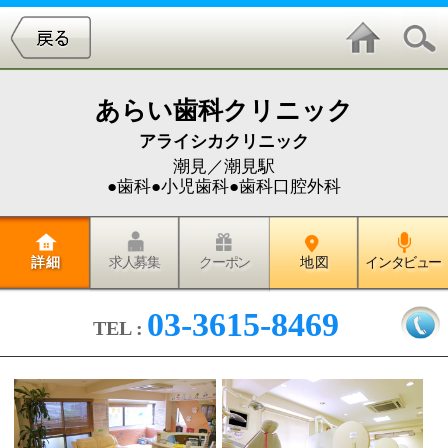
あらい歯科クリニック
アライシカクリニック
潮見／潮見駅
●歯科●小児歯科●歯科口腔外科
詳 細
求人募集
クーポン
地 図
インタビュー
03-3615-8469
TEL :
開院以来「むし歯と歯周病を予防
し、患者様に生涯にわたりお口の
健康を維持していただくこと」を