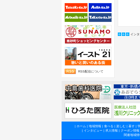
インタ
RSS配信について
|
ホーム
|
地域情報
|
食べる
|
楽しむ
|
暮す
|
|
インタビュー
|
求人情報
|
クーポン情報
関連地域情