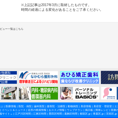
※上記記事は2017年3月に取材したものです。
時間の経過による変化があることをご了承ください。
ビュー一覧はこちら
学ぶ
|
医療情報
|
医院・病院
|
歯科医院
|
接骨院・治療院
|
動物病院
|
美容情報
|
美容室・理容室
|
エ
|
イベント＆ニュース
|
近所の映画情報
|
おススメ情報
|
ウェブチラシ
|
掲示板
|
簡単レシピ
|
医療
報サイト→ |
江戸川区時間
|
江東区時間
|
墨田区時間
|
葛飾区時間
|
都筑区.jp
|
青葉区.jp
|
宮前区.jp