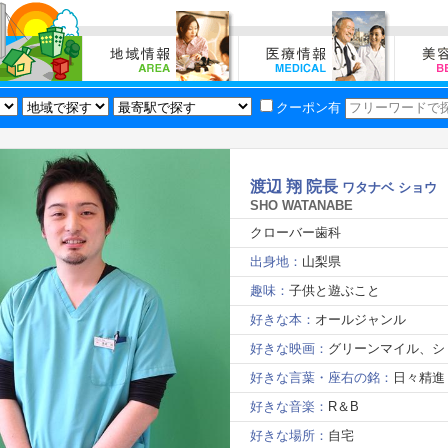
クーポン有
渡辺 翔 院長
ワタナベ ショウ
SHO WATANABE
クローバー歯科
出身地：
山梨県
趣味：
子供と遊ぶこと
好きな本：
オールジャンル
好きな映画：
グリーンマイル、シ
好きな言葉・座右の銘：
日々精進
好きな音楽：
R＆B
好きな場所：
自宅