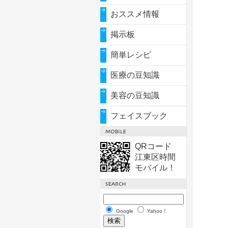
おススメ情報
掲示板
簡単レシピ
医療の豆知識
美容の豆知識
フェイスブック
QRコード
江東区時間
モバイル！
Google
Yahoo！