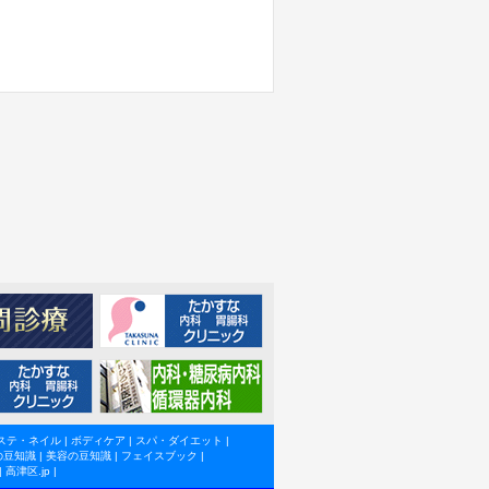
ステ・ネイル
|
ボディケア
|
スパ・ダイエット
|
の豆知識
|
美容の豆知識
|
フェイスブック
|
|
高津区.jp
|