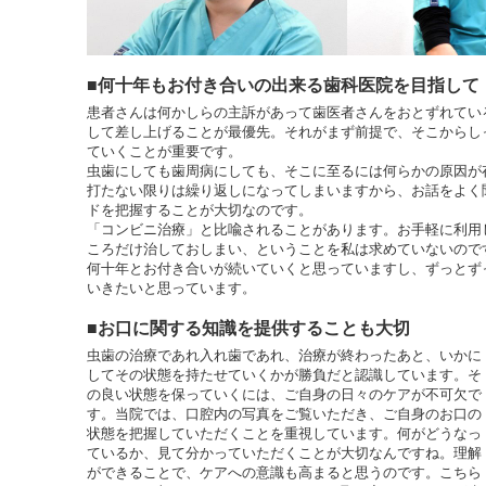
■何十年もお付き合いの出来る歯科医院を目指して
患者さんは何かしらの主訴があって歯医者さんをおとずれてい
して差し上げることが最優先。それがまず前提で、そこからし
ていくことが重要です。
虫歯にしても歯周病にしても、そこに至るには何らかの原因が
打たない限りは繰り返しになってしまいますから、お話をよく
ドを把握することが大切なのです。
「コンビニ治療」と比喩されることがあります。お手軽に利用
ころだけ治しておしまい、ということを私は求めていないので
何十年とお付き合いが続いていくと思っていますし、ずっとず
いきたいと思っています。
■お口に関する知識を提供することも大切
虫歯の治療であれ入れ歯であれ、治療が終わったあと、いかに
してその状態を持たせていくかが勝負だと認識しています。そ
の良い状態を保っていくには、ご自身の日々のケアが不可欠で
す。当院では、口腔内の写真をご覧いただき、ご自身のお口の
状態を把握していただくことを重視しています。何がどうなっ
ているか、見て分かっていただくことが大切なんですね。理解
ができることで、ケアへの意識も高まると思うのです。こちら