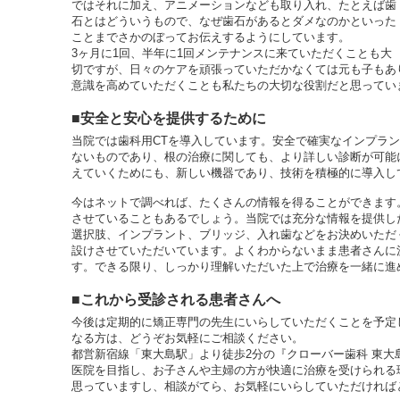
ではそれに加え、アニメーションなども取り入れ、たとえば歯
石とはどういうもので、なぜ歯石があるとダメなのかといった
ことまでさかのぼってお伝えするようにしています。
3ヶ月に1回、半年に1回メンテナンスに来ていただくことも大
切ですが、日々のケアを頑張っていただかなくては元も子もあ
意識を高めていただくことも私たちの大切な役割だと思ってい
■安全と安心を提供するために
当院では歯科用CTを導入しています。安全で確実なインプラン
ないものであり、根の治療に関しても、より詳しい診断が可能
えていくためにも、新しい機器であり、技術を積極的に導入し
今はネットで調べれば、たくさんの情報を得ることができます
させていることもあるでしょう。当院では充分な情報を提供し
選択肢、インプラント、ブリッジ、入れ歯などをお決めいただ
設けさせていただいています。よくわからないまま患者さんに
す。できる限り、しっかり理解いただいた上で治療を一緒に進
■これから受診される患者さんへ
今後は定期的に矯正専門の先生にいらしていただくことを予定
なる方は、どうぞお気軽にご相談ください。
都営新宿線「東大島駅」より徒歩2分の『クローバー歯科 東大
医院を目指し、お子さんや主婦の方が快適に治療を受けられる
思っていますし、相談がてら、お気軽にいらしていただければ