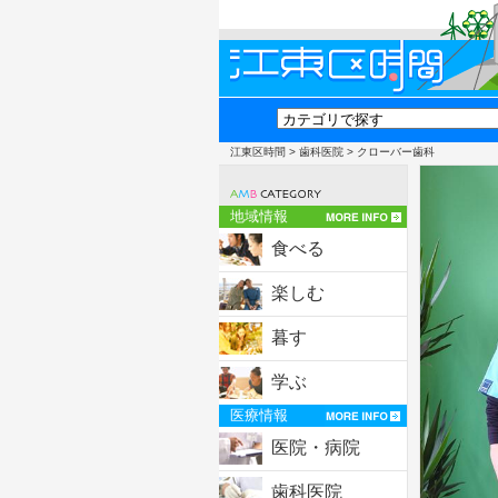
江東区時間
>
歯科医院
> クローバー歯科
地域情報
食べる
楽しむ
暮す
学ぶ
医療情報
医院・病院
歯科医院