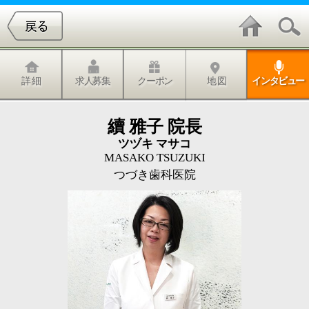
詳 細
求人募集
クーポン
地 図
インタビュー
續 雅子 院長
ツヅキ マサコ
MASAKO TSUZUKI
つづき歯科医院