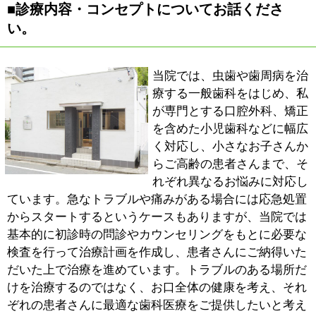
で、歯ブラシなど適切なケアによって今の状態をキープ
することが可能なのです。必要のない治療は出来る限り
避け、ご自分の歯を大切にしていただきたい。そのため
にも、歯科治療を終えたあとにも定期的なメインテナン
スをおすすめしているのです。一方、小さなお子さんに
ついては、歯医者さんデビューとなる1歳半健診の頃か
ら、3ヵ月ごとにお口の状態をチェックすることが理想
的です。最近は虫歯の子供が少なくなり、歯並びの悪い
子供が目立つようになりました。当院では、矯正歯科の
専門医をお招きして小児の矯正治療をお願いしているほ
か、お子さんの気になる症状をご相談いただける「歯な
らび相談会」を開催しています。成長期のお子さんであ
れば、必要最低限の治療によってキレイな歯並びを手に
入れることが出来ますので、どうぞお気軽にご相談くだ
さい。
■サイトをご覧になる皆様にメッセージをお願
いします。
当院では患者さんの待ち時間を減らすことで少しでも快
適に受診していただきたいと考え、完全予約制で診療を
行っています。もちろん、急患には随時対応いたします
が、何かトラブルがあってから歯科医院を受診するので
はなく、お口の健康をキープするために、プロによる定