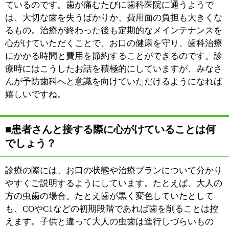
期的なチェックを心がけていただきたいと思います。
※上記記事は2016.2に取材掲載したものです。
個人の主観的な評価や情報時間の経過による変化などが
ございます事をご了承ください。
このページの先頭へ
江戸川区時間
墨田区時間
葛飾区時間
|
表示：
PC
モバイル
©
2013 art blue Inc.