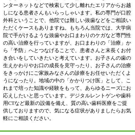
ています。急なトラブルや痛みがある場合には応急処置
からスタートするというケースもありますが、当院では
基本的に初診時の問診やカウンセリングをもとに必要な
検査を行って治療計画を作成し、患者さんにご納得いた
だいた上で治療を進めています。トラブルのある場所だ
けを治療するのではなく、お口全体の健康を考え、それ
ぞれの患者さんに最適な歯科医療をご提供したいと考え
ているのです。歯が痛むたびに歯科医院に通うようで
は、大切な歯を失うばかりか、費用面の負担も大きくな
るもの。治療が終わった後も定期的なメインテナンスを
心がけていただくことで、お口の健康を守り、歯科治療
にかかる時間と費用を節約することができるのです。診
療時にはこうしたお話を積極的にしていますが、みなさ
んが予防歯科へと意識を向けていただけるようになれば
嬉しいですね。
■患者さんと接する際に心がけていることは何
でしょう？
診療の際には、お口の状態や治療プランについて分かり
やすくご説明するようにしています。たとえば、大人の
方の虫歯の場合。たとえ歯が黒く変色していたとして
も、COやC1などの初期段階であれば歯を削ることは控
えます。子供と違って大人の虫歯は進行しづらいもの