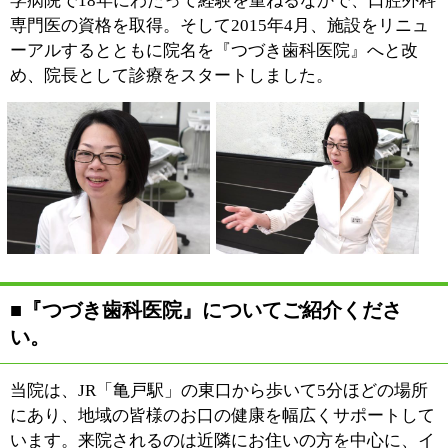
ただくケースもありますね。もちろん当院では、大学病
院で手がけるような抜歯やお口まわりのケガなど専門性
の高い治療を行っていますが、お口まわりの「治療」か
ら「予防」へとつなげることで、患者さんと末長くお付
き合いをしていきたいと考えています。お子さんの歯の
生えかわりやお口の成長を見守ったり、お子さんの治療
をきっかけにご家族みなさんの診療をお任せいただくよ
うになったり。地域の中の「かかりつけ医」として、こ
れまで培った知識や経験をもって、あらゆるニーズにお
応えしたいと思っています。デジタルレントゲンや歯科
用CTなど最新の設備を備え、質の高い歯科医療をご提
供しておりますので、気になる症状がありましたらお気
軽にご相談ください。
■診療内容・コンセプトについてお話くださ
い。
当院では、虫歯や歯周病を治
療する一般歯科をはじめ、私
が専門とする口腔外科、矯正
を含めた小児歯科などに幅広
く対応し、小さなお子さんか
らご高齢の患者さんまで、そ
れぞれ異なるお悩みに対応し