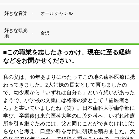
学び、卒業後は東京医科大学の口腔外科へ。いずれ診療
所を引き継ぐためには、父と同じことができなければな
らないと考え、口腔外科を専門に研鑽を積みました。大
学病院で18年にわたって経験を重ねるなかで、口腔外科
専門医の資格を取得。そして2015年4月、施設をリニュ
ーアルするとともに院名を『つづき歯科医院』へと改
め、院長として診療をスタートしました。
■『つづき歯科医院』についてご紹介くださ
い。
当院は、JR「亀戸駅」の東口から歩いて5分ほどの場所
にあり、地域の皆様のお口の健康を幅広くサポートして
います。来院されるのは近隣にお住いの方を中心に、イ
ンターネットなどで検索して少し離れたエリアからお越
しになる患者さんもいらっしゃいます。私の専門が口腔
外科ということで、他院では難しい抜歯などをご相談い