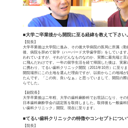
■大学ご卒業後から開院に至る経緯を教えて下さい
【院長】
大学卒業後は大学院に進み、その後大学病院の医局に所属（勤
後、病院を辞めて留学（ハーバード大学歯学部）をしています
われていますが、それがどんなものなのか、実際に最先端と言
に飛んだわけです。一年の留学生活を経て帰国した後は、実家
に携わり、てるい歯科クリニック開院（2011年10月）に至り
開院場所にこの土地を選んだ理由ですが、以前からこの地域が
たんです。「この街、良いなぁ」と思っていまして、開院の際
らでした。
【副院長】
大学卒業後は二年程、大学の歯科麻酔科でお世話になり、その
日本歯科麻酔学会の認定医を取得しました。取得後も一般歯科
い歯科クリニック」開院、現在に至ります。
■てるい歯科クリニックの特徴やコンセプトについ
【院長】