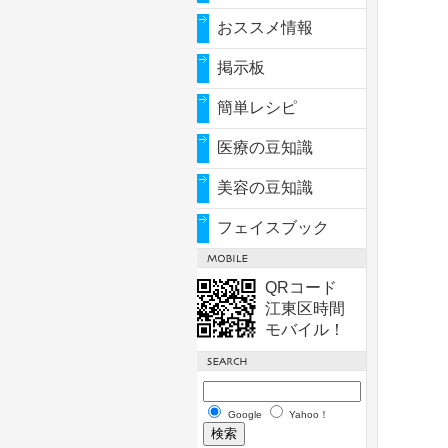
おススメ情報
掲示板
簡単レシピ
医療の豆知識
美容の豆知識
フェイスブック
QRコード
江東区時間
モバイル！
Google
Yahoo！