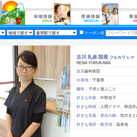
クーポン有
古川 礼奈 院長
フルカワ レナ
RENA FURUKAWA
古川歯科医院
出身地：
千葉県
趣味：
子供と遊ぶこと
好きな作家：
中野信子
好きな映画：
人間ドラマ、韓流作
好きな言葉・座右の銘：
気付きと
好きな場所・観光地：
温泉地