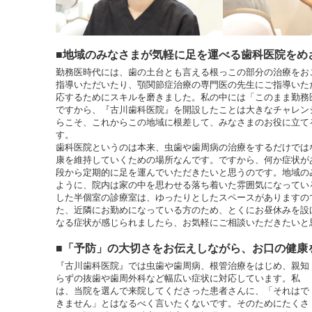
■地域のみなさまが気軽に足を運べる歯科医院をめ
勤務医時代には、歯の土台とも言える根っこの部分の治療をお
指導いただいたり、顎関節症治療の専門医の先生にご指導いた
応するためにスキルを磨きました。私の中には「このまま勤務
ですから、『古川歯科医院』を開設したことは大きなチャレン
らこそ、これからこの地域に根差して、みなさまのお役に立て
す。
歯科医院というのは本来、虫歯や歯周病の治療をするだけでは
康を維持していくための場所なんです。ですから、何か症状が
段から定期的に足を運んでいただきたいと思うのです。地域の
ように、院内は家の中を思わせる落ち着いた雰囲気になってい
した半個室の診療室は、ゆったりとしたスペースがありますの
た、近隣にお勤めになっている方のため、とくにお昼休みを設
なる症状が感じられましたら、お気軽にご相談いただきたいと
■「予防」の大切さをお伝えしながら、お口の健康
『古川歯科医院』では虫歯や歯周病、根管治療をはじめ、親知
らずの抜歯や歯周外科など幅広い症状に対応しています。私
は、当院を選んで来院してくださった患者さんに、「それはで
きません」とはなるべく言いたくないです。そのためにたくさ