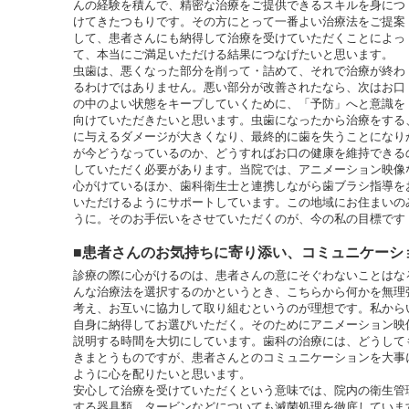
んの経験を積んで、精密な治療をご提供できるスキルを身につ
けてきたつもりです。その方にとって一番よい治療法をご提案
して、患者さんにも納得して治療を受けていただくことによっ
て、本当にご満足いただける結果につなげたいと思います。
虫歯は、悪くなった部分を削って・詰めて、それで治療が終わ
るわけではありません。悪い部分が改善されたなら、次はお口
の中のよい状態をキープしていくために、「予防」へと意識を
向けていただきたいと思います。虫歯になったから治療をする
に与えるダメージが大きくなり、最終的に歯を失うことになり
が今どうなっているのか、どうすればお口の健康を維持できる
していただく必要があります。当院では、アニメーション映像
心がけているほか、歯科衛生士と連携しながら歯ブラシ指導を
いただけるようにサポートしています。この地域にお住まいの
うに。そのお手伝いをさせていただくのが、今の私の目標です
■患者さんのお気持ちに寄り添い、コミュニケーシ
診療の際に心がけるのは、患者さんの意にそぐわないことはな
んな治療法を選択するのかというとき、こちらから何かを無理
考え、お互いに協力して取り組むというのが理想です。私から
自身に納得してお選びいただく。そのためにアニメーション映
説明する時間を大切にしています。歯科の治療には、どうして
きまとうものですが、患者さんとのコミュニケーションを大事
ように心を配りたいと思います。
安心して治療を受けていただくという意味では、院内の衛生管
する器具類、タービンなどについても滅菌処理を徹底していま