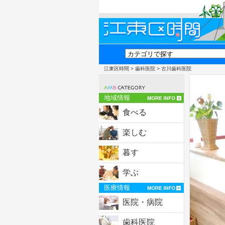
江東区時間
>
歯科医院
> 古川歯科医院
地域情報
食べる
楽しむ
暮す
学ぶ
医療情報
医院・病院
歯科医院