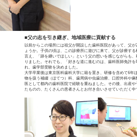
■父の志を引き継ぎ、地域医療に貢献する
以前からこの場所には祖父が開設した歯科医院があって、父が
ょうか。子供の頃は、この診療所に遊びに来て、父が診療する
言え、「跡を継いでほしい」という父の想いを感じながらも、
りました。それでも、「好きな道に進むのは、歯科医師免許を
れ、歯学部受験を決めました。
大学卒業後は東京医科歯科大学に籍を置き、研修を含めて6年
物を扱う補綴（ほてつ）科、歯周病や虫歯治療、口腔外科や麻
医として都内の歯科医院で経験を重ねました。その後、出産や
たものの、たくさんの患者さんとお付き合いさせていただく中