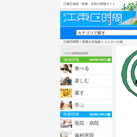
江東区地域・医療・美容の情報サイト
江東区時間
>
医療の豆知識
> メニエール病
地域情報
食べる
楽しむ
暮す
学ぶ
医療情報
医院・病院
歯科医院