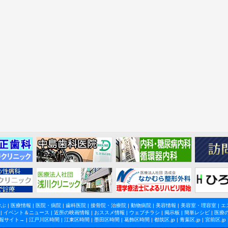
学ぶ
|
医療情報
|
医院・病院
|
歯科医院
|
接骨院・治療院
|
動物病院
|
美容情報
|
美容室・理容室
|
エ
|
イベント＆ニュース
|
近所の映画情報
|
おススメ情報
|
ウェブチラシ
|
掲示板
|
簡単レシピ
|
医療
報サイト→ |
江戸川区時間
|
江東区時間
|
墨田区時間
|
葛飾区時間
|
都筑区.jp
|
青葉区.jp
|
宮前区.jp