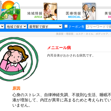
クーポン有
美容室・理容室、エステ・ネイル、ボディケア、
メニエール病
内耳全体がおかされる病気です。
原因
心身のストレス、自律神経失調、不規則な生活、睡眠
液が増加して、内圧が異常に高まるためと考えられて
いません。