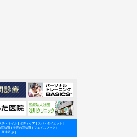
ステ・ネイル
|
ボディケア
|
スパ・ダイエット
|
の豆知識
|
美容の豆知識
|
フェイスブック
|
|
高津区.jp
|