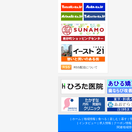
RSS配信について
|
ホーム
|
地域情報
|
食べる
|
楽しむ
|
暮す
|
|
インタビュー
|
求人情報
|
クーポン情報
関連地域情