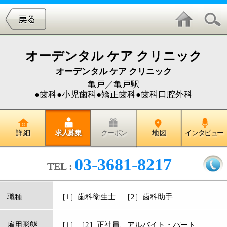
オーデンタル ケア クリニック
オーデンタル ケア クリニック
亀戸／亀戸駅
●歯科●小児歯科●矯正歯科●歯科口腔外科
詳 細
求人募集
クーポン
地 図
インタビュー
03-3681-8217
TEL :
職種
［1］歯科衛生士 ［2］歯科助手
雇用形態
［1］［2］正社員、アルバイト・パート
給与
［1］正社員／月給23万～35万円 ※試用期間3
ヶ月あり／時給1200円～
［2］正社員／月給19万～30万円 ※試用期間3
ヶ月あり／時給950円～
［1］［2］アルバイト・パート／時給応相談
※高校生は時給950円～