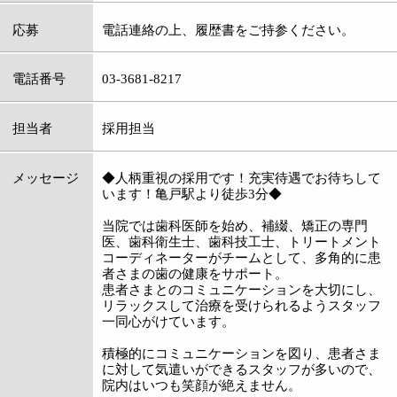
:
科目
●歯科●小児歯科●矯正歯科●歯科口腔外科
03-3681-8217
:
TEL
:
休診日
祝日
:
最寄駅
亀戸駅
:
所在地
江東区亀戸6-57-20
:
WEB
http://www.o-dcc.com/pc/
［平日］9：00～13：30 15：00～21：00
:
診療時間
［土・日］10：00～13：30 15：00～17：00
:
駐車場
近隣にコインパーキング有り
このページの先頭へ
江戸川区時間
墨田区時間
葛飾区時間