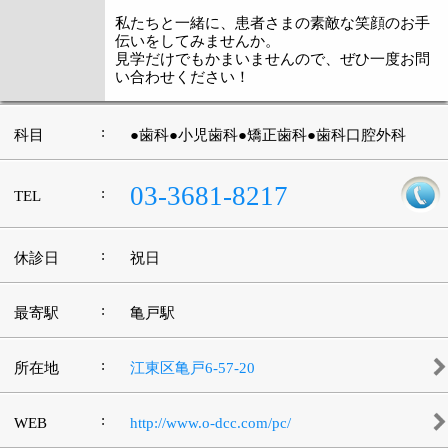
|
表示：
PC
モバイル
©
2013 art blue Inc.