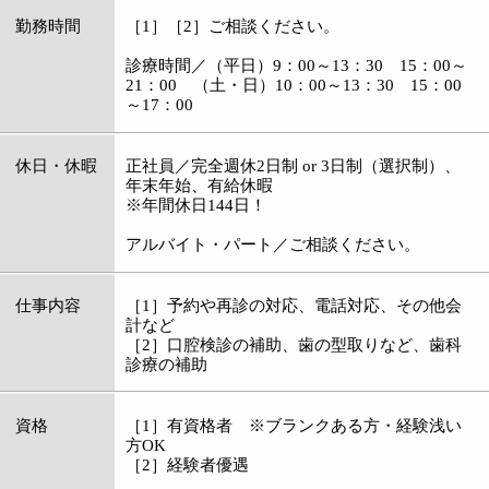
資格
［1］有資格者 ※ブランクある方・経験浅い
方OK
［2］経験者優遇
応募
電話連絡の上、履歴書をご持参ください。
電話番号
03-3681-8217
担当者
採用担当
メッセージ
◆人柄重視の採用です！充実待遇でお待ちして
います！亀戸駅より徒歩3分◆
当院では歯科医師を始め、補綴、矯正の専門
医、歯科衛生士、歯科技工士、トリートメント
コーディネーターがチームとして、多角的に患
者さまの歯の健康をサポート。
患者さまとのコミュニケーションを大切にし、
リラックスして治療を受けられるようスタッフ
一同心がけています。
積極的にコミュニケーションを図り、患者さま
に対して気遣いができるスタッフが多いので、
院内はいつも笑顔が絶えません。
私たちと一緒に、患者さまの素敵な笑顔のお手
伝いをしてみませんか。
見学だけでもかまいませんので、ぜひ一度お問
い合わせください！