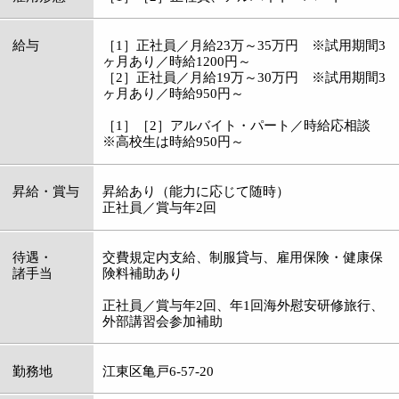
昇給・賞与
昇給あり（能力に応じて随時）
正社員／賞与年2回
待遇・
交費規定内支給、制服貸与、雇用保険・健康保
諸手当
険料補助あり
正社員／賞与年2回、年1回海外慰安研修旅行、
外部講習会参加補助
勤務地
江東区亀戸6-57-20
勤務時間
［1］［2］ご相談ください。
診療時間／（平日）9：00～13：30 15：00～
21：00 （土・日）10：00～13：30 15：00
～17：00
休日・休暇
正社員／完全週休2日制 or 3日制（選択制）、
年末年始、有給休暇
※年間休日144日！
アルバイト・パート／ご相談ください。
仕事内容
［1］予約や再診の対応、電話対応、その他会
計など
［2］口腔検診の補助、歯の型取りなど、歯科
診療の補助