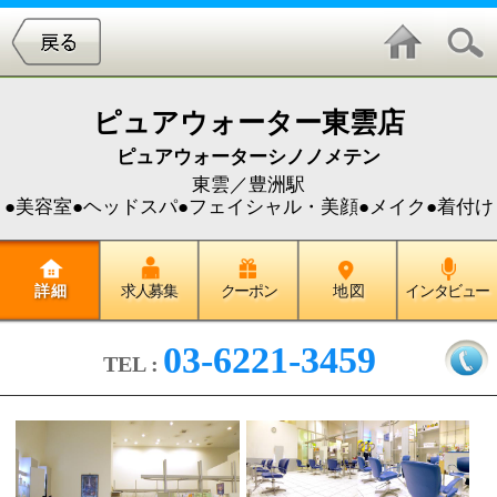
ピュアウォーター東雲店
ピュアウォーターシノノメテン
東雲／豊洲駅
●美容室●ヘッドスパ●フェイシャル・美顔●メイク●着付け
詳 細
求人募集
クーポン
地 図
インタビュー
03-6221-3459
TEL :
当店は晴海通りに面するイオン東
雲SC内の美容院です。お買い物つ
いでにお気軽にご来店下さい。