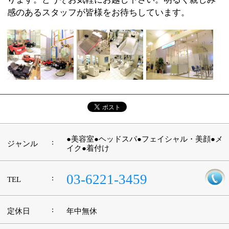
:
定休日
年中無休
:
最寄駅
豊洲駅
江東区東雲1-9-10 イオン東雲ショッピングセ
:
所在地
ンター2F
:
WEB
http://www.purewater.jp/
09：00～20：00（受付時間：カット/～19：
:
営業時間
00 カラー/～18：00 パーマ/～18：00）
:
駐車場
イオン東雲ショッピングセンター内
このページの先頭へ
江戸川区時間
墨田区時間
葛飾区時間
|
表示：
PC
モバイル
©
2013 art blue Inc.