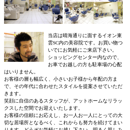
ショッピングセンター内なので、
お車でお越しの方も駐車場の心配
はいりません。
お客様の層も幅広く、小さいお子様から年配の方ま
で、その年代に合わせたスタイルを提案させていただ
きます。
笑顔に自信のあるスタッフが、アットホームなリラッ
クスした空間でお迎えいたします。
お客様の信頼にお応えし、お一人お一人にとっての大
切な居場所となるべく、これからも努力を続けてまい
ります。どうぞお気軽にお越し下さい。明るく親しみ
感のあるスタッフが皆様をお待ちしています。
●美容室●ヘッドスパ●フェイシャル・美顔●メ
:
ジャンル
イク●着付け
03-6221-3459
:
TEL