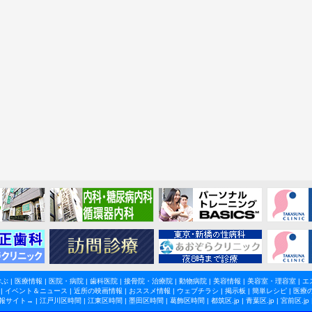
学ぶ
|
医療情報
|
医院・病院
|
歯科医院
|
接骨院・治療院
|
動物病院
|
美容情報
|
美容室・理容室
|
エ
|
イベント＆ニュース
|
近所の映画情報
|
おススメ情報
|
ウェブチラシ
|
掲示板
|
簡単レシピ
|
医療
報サイト→ |
江戸川区時間
|
江東区時間
|
墨田区時間
|
葛飾区時間
|
都筑区.jp
|
青葉区.jp
|
宮前区.jp