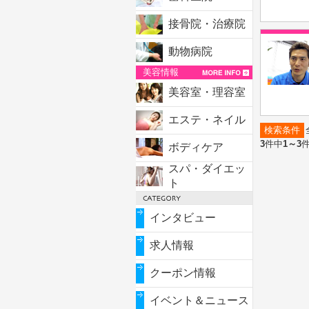
接骨院・治療院
動物病院
美容情報
美容室・理容室
エステ・ネイル
検索条件
3
件中
1～3
ボディケア
スパ・ダイエッ
ト
インタビュー
求人情報
クーポン情報
イベント＆ニュース