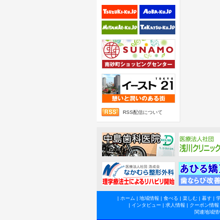
RSS配信について
|
ホーム
|
地域情報
|
食べる
|
楽しむ
|
暮す
|
|
インタビュー
|
求人情報
|
クーポン情報
関連地域情