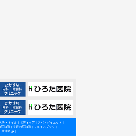
ステ・ネイル
|
ボディケア
|
スパ・ダイエット
|
の豆知識
|
美容の豆知識
|
フェイスブック
|
|
高津区.jp
|