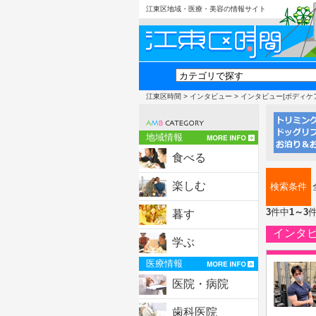
江東区地域・医療・美容の情報サイト
江東区時間
>
インタビュー
> インタビュー[ボディケ
地域情報
食べる
楽しむ
検索条件
3
件中
1～3
暮す
インタ
学ぶ
医療情報
医院・病院
歯科医院