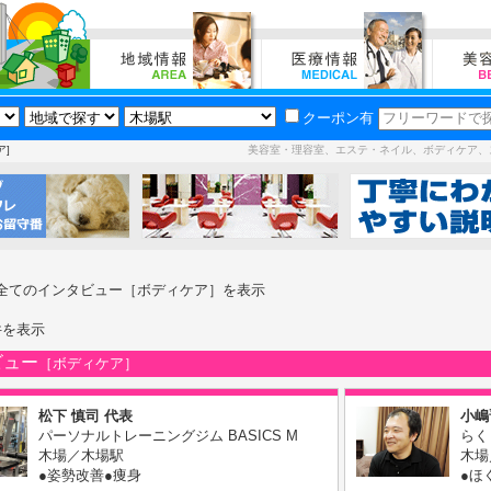
クーポン有
ア]
美容室・理容室、エステ・ネイル、ボディケア、
全てのインタビュー［ボディケア］を表示
件を表示
ビュー
［ボディケア］
松下 慎司 代表
小嶋
パーソナルトレーニングジム BASICS M
らく
木場／木場駅
木場
●姿勢改善●痩身
●ほ