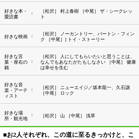
好きな場
:
［松沢］ 山 ［中尾］ 浅草
所・観光地
■お2人それぞれ、この道に至るきっかけと、こ
れまでの経緯をお聞かせください。
【松沢 透 スタイリスト】
郷里の青森で母親が美容室を経営していたのが1番でし
ょうね。今は引退してしまったんですけども、私は小学
生の頃からタオル洗いや母親の白髪染めの手伝い等をし
ていたので、それがきっかけになったんではないかなと
思っています。
地元の青森の専門学校を卒業し、東京へと出てきてこの
お店へと入り、以来、ずっと変わらずという形になりま
す。
『ヘアアメニティスペース アイリ』は、カットコンテ
ストでチャンピオンに輝いた経歴を持つオーナーと、私
と中尾の3名でお客様に対応しています。お店の歴史と
いうことでは、今の場所に移ったのが1988年のことで、
オーナーに聞くと、それ以前からずっとこの亀戸で美容
室を営んでいたということです。
【中尾 幸子 スタイリスト】
小さな頃から髪の毛を扱うのが好きだったんですけど、
本当に自分に似合う髪形というのがわからずじまいでし