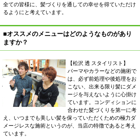
ています。
【中尾 幸子 スタイリスト】
お客様はそのときそのとき、色んな思いをお持ちだと思
うんですね。美容室をただ伸びた髪を切りに来る場所と
は考えてなくて……例えば、お友達と会う前にキレイに
なりたいとか、ここにいる間、ゆっくりしたいとか。あ
るいは、少し落ち込まれていたり、具合がどこか悪かっ
たり。お客様のそうした部分も感じとっていけたらと思
いますし、心地良く過ごせて気持ちをリフレッシュ出来
る空間作りをしていきたいと考えています。
■最後に地域の皆様にメッセージをお願いしま
す。
【中尾 幸子 スタイリスト】
当店では着付けもできますので、七五三や成人式のおり
には是非ご利用いただければと思います。
お客様の中には学生の時から来てくださっていて、結婚
を経て、お子さんが生まれて、その子がまた来て、とい
う方々もいらっしゃいます。これまでがそうだったよう
に、地域のお客様と一生を通してのお付き合いが出来れ
ば幸いに思いますし、その信頼に値するお店でありたい
と考えています。