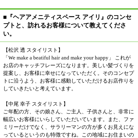
【中尾 幸子 スタイリスト】
当店は「Mr.ハビット」という特殊なストレートをして
います。『Mr.ハビット』は、縮毛矯正を専門に長年研
究を重ねてきたブランドで、毎年、蓄積したノウハウか
ら生まれる新たな技法や新たな薬剤をフィードバックし
ています。 その特徴としては、特殊樹脂を含む成分に
より、"真っすぐ"伸びていくことにあります。また、癖
の種類やダメージにより用いる薬液を使い分けるため、
髪を過度に傷めることなく、なめらかな状態を保ちま
す。 『Mr.ハビット』加盟店は、全国的に見てもそれほ
ど数が多くなく、評判を知りわざわざ遠くから足を運ん
でくださるお客様が少なからずいらっしゃいます。
■施術に際して心掛けていることを教えてくだ
さい。
【松沢 透 スタイリスト】
なるべくカウンセリングの時間を多くとり、お客様との
イメージの共有に努めています。それから、これは先程
と重複しますが、お客様の髪のコンディションに合わせ
た薬剤の選択は常に考えていることです。
自宅での手入れがしやすいスタイルを提供することで、
お客様がお家に帰られてからも満足が続くようにと思っ