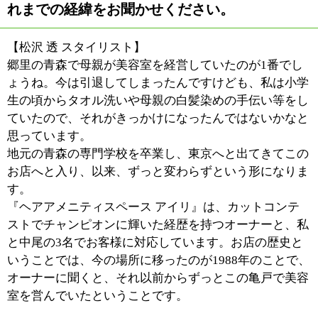
た。思い悩んで、中高と通っていた美容室のお兄さんに
お任せでお願いしたところ、それが評判が良かったんで
す。楽しく作れて、喜ばれて、その上生活もしていけ
る。これはすごい仕事だなと思って、美容師を目指すよ
うになったという形です。
私は接客マナーに特に力を入れている専門学校を卒業し
ました。その学校から「学んだことを活かせる」とお墨
付きをいただいたのがこの店だったんです。
■『ヘアアメニティスペース アイリ』のコンセ
プトと、訪れるお客様について教えてくださ
い。
【松沢 透 スタイリスト】
「We make a beatiful hair and make your happy」 これが
お店のキャッチフレーズになります。美しい髪づくりを
提案し、お客様に幸せになっていただく。そのコンセプ
トに沿うよう、お客様に感動していただけるお店作りを