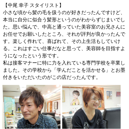
していきたいと考えています。
【中尾 幸子 スタイリスト】
ご年配の方、その娘さん、ご主人、子供さんと、非常に
幅広いお客様にいらしていただいています。また、ファ
ミリーだけでなく、サラリーマンの方が多くお見えにな
っているというのも特徴ですね。この地域にお住まいの
全ての皆様に、髪づくりを通しての幸せを得ていただけ
るようにと考えています。
■オススメのメニューはどのようなものがあり
ますか？
【松沢 透 スタイリスト】
パーマやカラーなどの施術で
は、必ず前処理や後処理をお
こない、出来る限り髪にダメ
ージを与えないように心掛け
ています。コンディションに
合わせた髪づくりを第一に考
え、いつまでも美しい髪を保っていただくための極力ダ
メージレスな施術というのが、当店の特徴であると考え
ています。