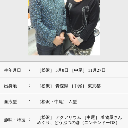
:
生年月日
［松沢］ 5月8日 ［中尾］ 11月27日
:
出身地
［松沢］ 青森県 ［中尾］ 東京都
:
血液型
［松沢・中尾］ Ａ型
［松沢］ アクアリウム ［中尾］ 着物屋さん
:
趣味・特技
めぐり、どうぶつの森（ニンテンドーDS）
好きな本・
［松沢］ 村上春樹 ［中尾］ ザ・シークレッ
:
愛読書
ト
［松沢］ ノーカントリー、バートン・フィン
:
好きな映画
ク ［中尾］] トイ・ストーリー
好きな言
［松沢］ 人にしてもらいたいと思うことは、
:
葉・座右の
なんでもあなたがたもしなさい ［中尾］ 健康
銘
は幸せを生む
好きな音
［松沢］ ニューエイジ／坂本龍一、久石譲
:
楽・アーテ
［中尾］ ロック
ィスト