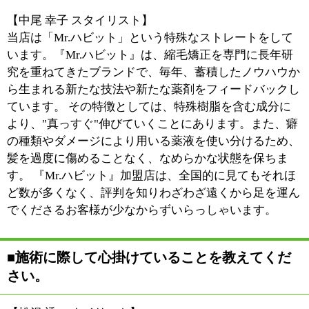
【松沢 透 スタイリスト】
月ごとのイベントとして、じゃんけん大会やゴルフゲー
ムを催しています。トリートメントをお付けするなどの
ささやかな景品ではありますが、これも、皆様の来店の
楽しみの1つとなればと思っています。
1人ひとりのお客様に満足していただけ、感動を与えら
れるよう、一期一会の精神でお客様に接しています。ど
うぞお気軽にいらしてください。
※上記記事は2013.12に取材したものです。
情報時間の経過による変化などがございます事をご了承
ください。
このページの先頭へ
江戸川区時間
墨田区時間
葛飾区時間
|
表示：
PC
モバイル
©
2013 art blue Inc.