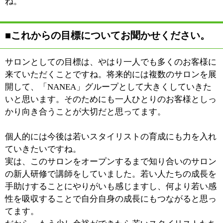
|
表示：
PC
モバイル
©
2013 art blue Inc.