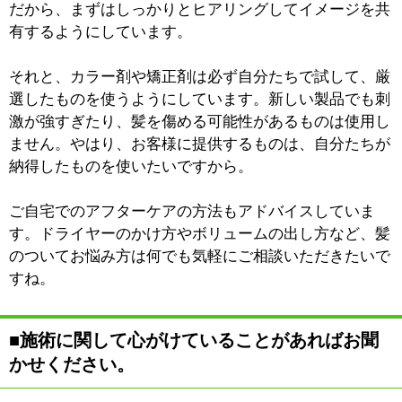
ね。
■これからの目標についてお聞かせください。
サロンとしての目標は、やはり一人でも多くのお客様に
来ていただくことですね。将来的には複数のサロンを展
開して、「NANEA」グループとして大きくしていきた
いと思います。そのためにも一人ひとりのお客様としっ
かり向き合うことが大切だと思ってます。
個人的には今後は若いスタイリストの育成にも力を入れ
ていきたいですね。
実は、このサロンをオープンするまで知り合いのサロン
の新人研修で講師をしていました。若い人たちの成長を
手助けすることにやりがいも感じますし、何より若い感
性を吸収することで自分自身の成長にもつながると思っ
てます。
だから、もう少し余裕ができたら若いスタイリストたち
を雇いたいですね。その子たちを一人前のスタイリスト
に育て上げて、独立を支援する体制を「NANEA」とし
て整えていきたいと思います。
■最後に地域の皆さんにメッセージをお願いし
ます。