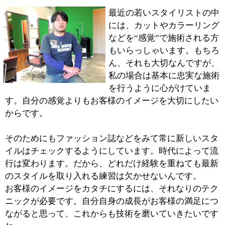
お客様の多くは自分が納得するスタイルというよりも、
人に見られて「その髪型いいね」「どこのサロンに通っ
てるの？」って声をかけられることに喜びを感じるんじ
ゃないでしょうか。
そのためには経験上、鏡でキレイに見えることよりもシ
ルエットが大事だと感じています。サロンを出られたあ
とのこともトータルで考えた施術を行いますので、今の
スタイルに満足していない方にもきっと喜んで頂けると
思います。
当サロンは2012年4月にオープンしたばかりです。店内
は明るく清潔ですし、気軽に立ち寄れるアットホームな
雰囲気のサロンですのでぜひ一度足をお運びください。
お待ちしてます。
※上記記事は2012.12に取材したものです。
情報時間の経過による変化などがございます事をご了承
ください。
このページの先頭へ
江戸川区時間
墨田区時間
葛飾区時間