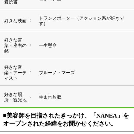
■美容師を目指されたきっかけ、「NANEA」を
オープンされた経緯をお聞かせください。
高校生の頃から時間をかけて自分の髪の毛をセットする
のが好きだったんです。美容師になりたいと思ったのは
その頃ですね。なんとなく「格好いい仕事」というイメ
ージもあったし（笑）。
アルバイトも地元の美容室でしてました。そこでシャン
プーなどの実務を経験するうちに美容室で働く面白さを
知って、本気で目指すことに決めました。
東京の専門学校に1年間通って、上野にある美容室に就
職しました。そこで6年間働いて、菊川にある美容室に
移ったんです。今のお客様の多くは、そのお店から引き
続き通って頂いてます。
「NANEA」をオープンしたのは今年2012年4月5日で
す。自分のサロンを持つのは美容師を目指した頃からの
夢でした。内装も自分で考えて、できるだけシンプルな
デザインにしました。男性のお客様にも入りやすいって
好評です。
ちなみに「NANEA」というのはハワイ語で“リラック
ス”という意味です。妻がつけたのですが、名前のとお
り、お客様にリラックスできる時間を提供したいです
ね。