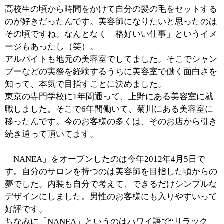
■「NANEA」の特徴をお聞かせください。
まだオープンして間もないので新規の方は少ないです
が、はじめての方には必ずカウンセリングを行います。
「これまでのサロンではイメージ通りの仕上がりになら
なかった」というお客様が結構いらっしゃるんですよ。
だから、まずはしっかりとヒアリングしてイメージを共
有するようにしています。
それと、カラー剤や矯正剤は必ず自分たちで試して、厳
選したものを使うようにしています。新しい製品でも刺
激が強すぎたり、髪を傷める可能性があるものは使用し
ません。やはり、お客様に提供するものは、自分たちが
納得したものを使いたいですから。
ご自宅でのアフターケアの方法もアドバイスしていま
す。ドライヤーのかけ方やボリュームの出し方など、髪