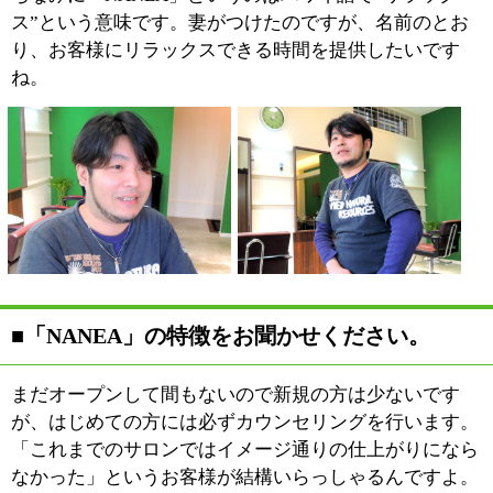
のついてお悩み方は何でも気軽にご相談いただきたいで
すね。
■施術に関して心がけていることがあればお聞
かせください。
最近の若いスタイリストの中
には、カットやカラーリング
などを“感覚”で施術される方
もいらっしゃいます。もちろ
ん、それも大切なんですが、
私の場合は基本に忠実な施術
を行うように心がけていま
す。自分の感覚よりもお客様のイメージを大切にしたい
からです。
そのためにもファッション誌などをみて常に新しいスタ
イルはチェックするようにしています。時代によって流
行は変わります。だから、どれだけ経験を重ねても最新
のスタイルを取り入れる練習は欠かせないんです。
お客様のイメージをカタチにするには、それなりのテク
ニックが必要です。自分自身の成長がお客様の満足につ
ながると思って、これからも技術を磨いていきたいです