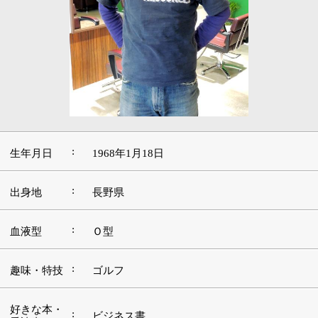
:
生年月日
1968年1月18日
:
出身地
長野県
:
血液型
Ｏ型
:
趣味・特技
ゴルフ
好きな本・
:
ビジネス書
愛読書
トランスポーター（アクション系が好きで
:
好きな映画
す）
好きな言
:
葉・座右の
一生懸命
銘
好きな音
:
楽・アーテ
ブルーノ・マーズ
ィスト
好きな場
:
生まれ故郷
所・観光地