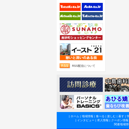
RSS配信について
|
ホーム
|
地域情報
|
食べる
|
楽しむ
|
暮す
|
|
インタビュー
|
求人情報
|
クーポン情報
関連地域情