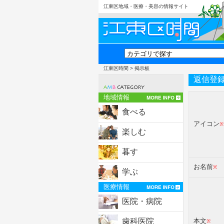
江東区地域・医療・美容の情報サイト
江東区時間
> 掲示板
返信登
地域情報
食べる
アイコン
※
楽しむ
暮す
お名前
※
学ぶ
医療情報
医院・病院
歯科医院
本文
※