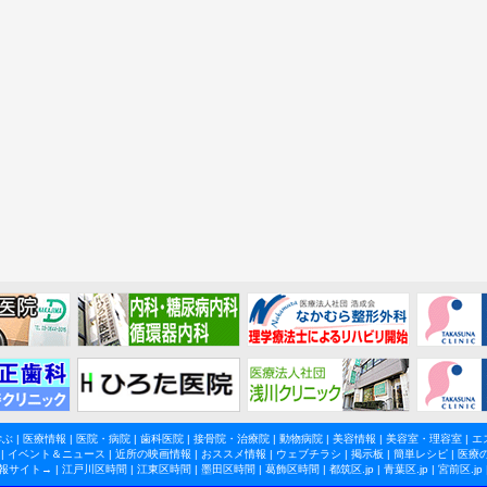
学ぶ
|
医療情報
|
医院・病院
|
歯科医院
|
接骨院・治療院
|
動物病院
|
美容情報
|
美容室・理容室
|
エ
|
イベント＆ニュース
|
近所の映画情報
|
おススメ情報
|
ウェブチラシ
|
掲示板
|
簡単レシピ
|
医療
報サイト→ |
江戸川区時間
|
江東区時間
|
墨田区時間
|
葛飾区時間
|
都筑区.jp
|
青葉区.jp
|
宮前区.jp