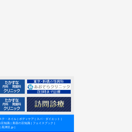
ステ・ネイル
|
ボディケア
|
スパ・ダイエット
|
の豆知識
|
美容の豆知識
|
フェイスブック
|
|
高津区.jp
|