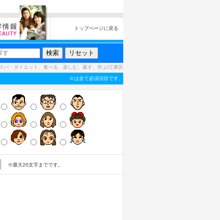
トップページに戻る
スパ・ダイエット、食べる、楽しむ、暮す、学ぶ/江東区
※は全て必須項目です。
※最大20文字までです。