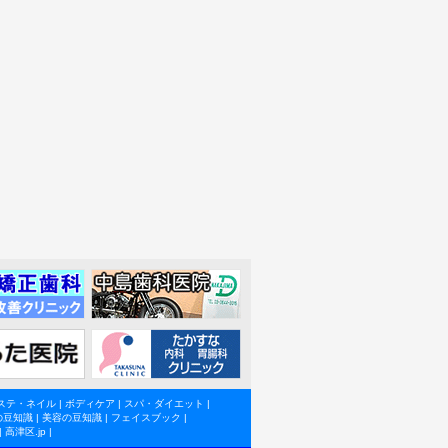
ステ・ネイル
|
ボディケア
|
スパ・ダイエット
|
の豆知識
|
美容の豆知識
|
フェイスブック
|
|
高津区.jp
|