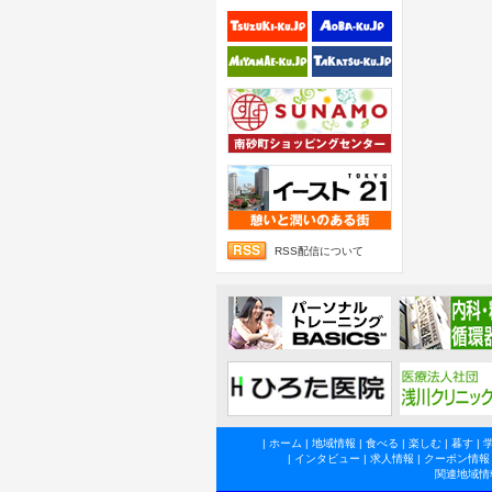
RSS配信について
|
ホーム
|
地域情報
|
食べる
|
楽しむ
|
暮す
|
|
インタビュー
|
求人情報
|
クーポン情報
関連地域情