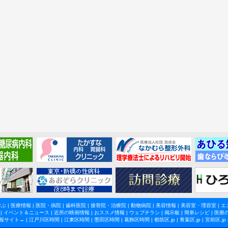
学ぶ
|
医療情報
|
医院・病院
|
歯科医院
|
接骨院・治療院
|
動物病院
|
美容情報
|
美容室・理容室
|
エ
|
イベント＆ニュース
|
近所の映画情報
|
おススメ情報
|
ウェブチラシ
|
掲示板
|
簡単レシピ
|
医療
報サイト→ |
江戸川区時間
|
江東区時間
|
墨田区時間
|
葛飾区時間
|
都筑区.jp
|
青葉区.jp
|
宮前区.jp