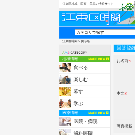
江東区地域・医療・美容の情報サイト
江東区時間
> 掲示板
回答登
地域情報
お名前
※
食べる
楽しむ
暮す
本文
※
学ぶ
医療情報
医院・病院
写真掲載
歯科医院