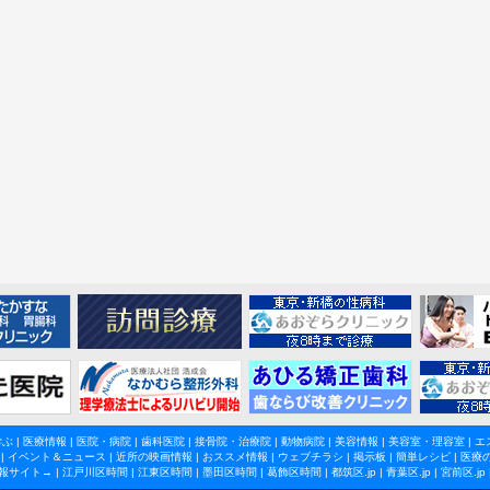
学ぶ
|
医療情報
|
医院・病院
|
歯科医院
|
接骨院・治療院
|
動物病院
|
美容情報
|
美容室・理容室
|
エ
|
イベント＆ニュース
|
近所の映画情報
|
おススメ情報
|
ウェブチラシ
|
掲示板
|
簡単レシピ
|
医療
報サイト→ |
江戸川区時間
|
江東区時間
|
墨田区時間
|
葛飾区時間
|
都筑区.jp
|
青葉区.jp
|
宮前区.jp