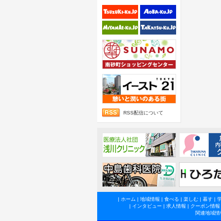
RSS配信について
|
ホーム
|
地域情報
|
食べる
|
楽しむ
|
暮す
|
|
インタビュー
|
求人情報
|
クーポン情報
関連地域情