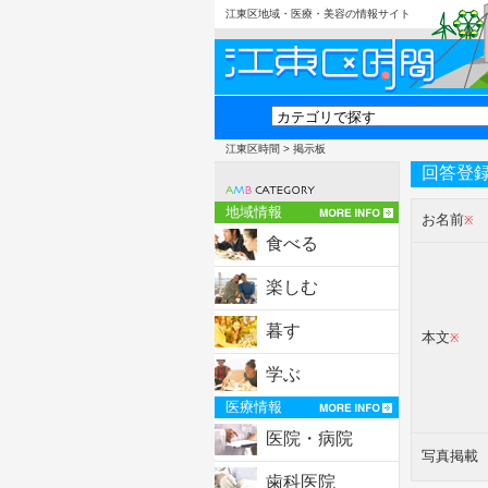
江東区地域・医療・美容の情報サイト
江東区時間
> 掲示板
回答登
地域情報
お名前
※
食べる
楽しむ
暮す
本文
※
学ぶ
医療情報
医院・病院
写真掲載
歯科医院