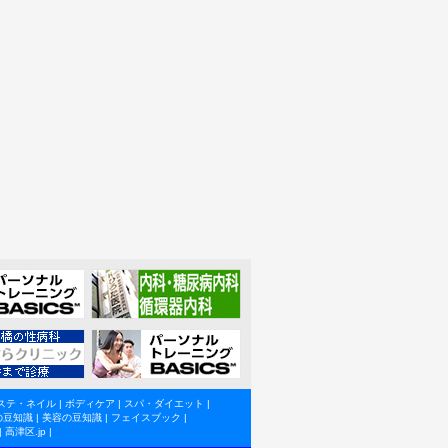
ステ・ネイル
|
ボディケア
|
スパ・ダイエット
|
の豆知識
|
美容の豆知識
|
フェイスブック
|
|
高津区.jp
|