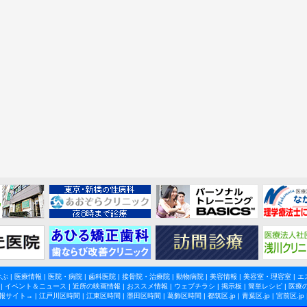
学ぶ
|
医療情報
|
医院・病院
|
歯科医院
|
接骨院・治療院
|
動物病院
|
美容情報
|
美容室・理容室
|
エ
|
イベント＆ニュース
|
近所の映画情報
|
おススメ情報
|
ウェブチラシ
|
掲示板
|
簡単レシピ
|
医療
報サイト→ |
江戸川区時間
|
江東区時間
|
墨田区時間
|
葛飾区時間
|
都筑区.jp
|
青葉区.jp
|
宮前区.jp