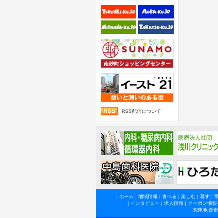
RSS配信について
|
ホーム
|
地域情報
|
食べる
|
楽しむ
|
暮す
|
|
インタビュー
|
求人情報
|
クーポン情報
関連地域情