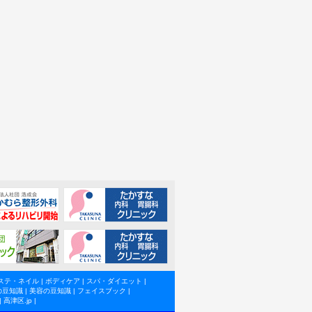
ステ・ネイル
|
ボディケア
|
スパ・ダイエット
|
の豆知識
|
美容の豆知識
|
フェイスブック
|
|
高津区.jp
|