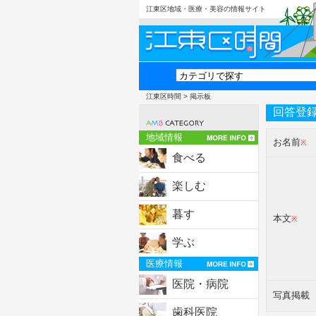
江東区地域・医療・美容の情報サイト
江東区時間
> 掲示板
回答登
地域情報
お名前
※
食べる
楽しむ
暮す
本文
※
学ぶ
医療情報
医院・病院
写真掲載
歯科医院