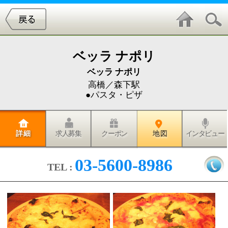
ベッラ ナポリ
ベッラ ナポリ
高橋／森下駅
●パスタ・ピザ
詳 細
求人募集
クーポン
地 図
インタビュー
03-5600-8986
TEL :
森下の高橋商店街をすぐ入った場所に位置する、石窯
ピザのお店「ベッラ ナポリ」を紹介したいと思いま
す。