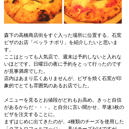
ここはとっても人気店で、週末は予約しないと入れな
いほどです。日曜日の夜に予約をとって行ったのです
が見事満席でした。
店内はあまり広くありませんが、ピザを焼く石窯が印
象的でとても雰囲気のあるお店でした。
メニューを見るとお値段がどれもお高め。きっと自信
があるからだ・・・。と自分に言い聞かせ、早速3枚の
ピザを注文することに。
まずはじめに出てきたのが、4種類のチーズを使用した
「クアトロフォルマッジ」。具はチーズだけですが、
モッツァレラチーズ、ゴルゴンゾーラ、 タレッジョ、
パルメザンチーズと贅沢なチーズ達が生地の上に広が
っていて、味や香りはもちろんのこと、チーズと生地
のコンビネーションも絶妙でした。
焼きたての生地は厚みがあり、しっとり、モチモチ感
があり美味しかった～。
「ピッツァ・マルゲリータ」は本場ナポリのマルゲリ
ータって感じです（笑）。
トマトベースににんにく、オレガノ、アンチョビの入
った「ピッツアロマーナ」はお値段もリーズナブルで
おすすめです。
あさり、ムール貝、えび、たこ、イカが入った漁師風
魚介のリゾットはおススメです。やや小ぶりですが、