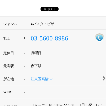
©
2013 art blue Inc.