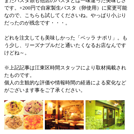
:
ジャンル
●パスタ・ピザ
03-5600-8986
:
TEL
:
定休日
月曜日
:
最寄駅
森下駅
:
所在地
江東区高橋9-3
:
WEB
［火～土］18：00～22：30 ［日・祝］17：
:
営業時間
00～21：30
:
駐車場
無
このページの先頭へ
江戸川区時間
墨田区時間
葛飾区時間
|
表示：
PC
モバイル