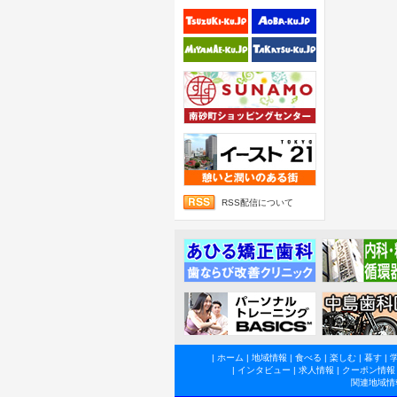
RSS配信について
|
ホーム
|
地域情報
|
食べる
|
楽しむ
|
暮す
|
|
インタビュー
|
求人情報
|
クーポン情報
関連地域情