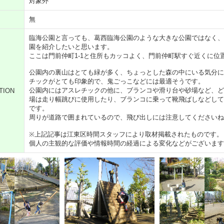
対象外
無
臨海公園と言っても、葛西臨海公園のような大きな公園ではなく、
園を紹介したいと思います。
ここは門前仲町1-1と住所もカッコよく、門前仲町駅すぐ近くに位
公園内の裏山はとても緑が多く、ちょっとした森の中にいる気分に
チックがとても印象的で、鬼ごっこなどには最適そうです。
公園内にはアスレチックの他に、ブランコや滑り台や砂場など、ど
TION
場は走り幅跳びに使用したり、ブランコに乗って靴飛ばしなどして
です。
周りが道路で囲まれているので、飛び出しには注意してくださいね
※上記記事は江東区時間スタッフにより取材掲載されたものです。
個人の主観的な評価や情報時間の経過による変化などがございます