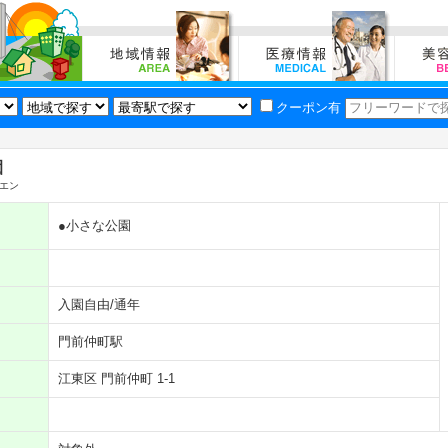
クーポン有
園
エン
●小さな公園
入園自由/通年
門前仲町駅
江東区 門前仲町 1-1