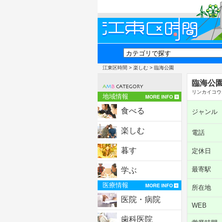
江東区時間
>
楽しむ
> 臨海公園
臨海公
リンカイコウ
地域情報
食べる
ジャンル
楽しむ
電話
暮す
定休日
最寄駅
学ぶ
医療情報
所在地
医院・病院
WEB
歯科医院