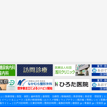
学ぶ
|
医療情報
|
医院・病院
|
歯科医院
|
接骨院・治療院
|
動物病院
|
美容情報
|
美容室・理容室
|
エ
|
イベント＆ニュース
|
近所の映画情報
|
おススメ情報
|
ウェブチラシ
|
掲示板
|
簡単レシピ
|
医療
報サイト→ |
江戸川区時間
|
江東区時間
|
墨田区時間
|
葛飾区時間
|
都筑区.jp
|
青葉区.jp
|
宮前区.jp