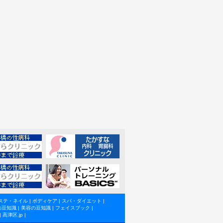
ステ・ネイル
|
ボディケア
|
スパ・ダイエット
|
の豆知識
|
美容の豆知識
|
フェイスブック
|
|
高津区.jp
|