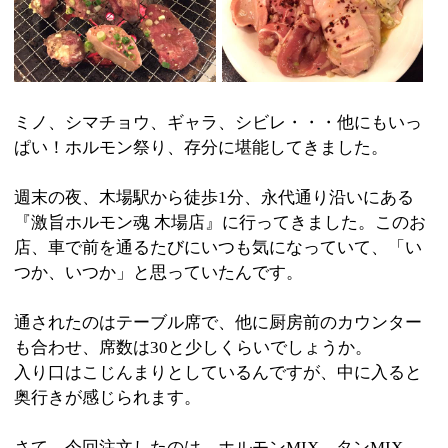
週末の夜、木場駅から徒歩1分、永代通り沿いにある
『激旨ホルモン魂 木場店』に行ってきました。このお
店、車で前を通るたびにいつも気になっていて、「い
つか、いつか」と思っていたんです。
通されたのはテーブル席で、他に厨房前のカウンター
も合わせ、席数は30と少しくらいでしょうか。
入り口はこじんまりとしているんですが、中に入ると
奥行きが感じられます。
さて、今回注文したのは、ホルモンMIX、タンMIX、
その他諸々。ホルモンとタンに加え、ハラミもお得な
盛り合わせで楽しめるのはありがたいですよね。この
お店は常時30種類以上のホルモンを揃えているそう
で、1つひとつのお肉について、親切で丁寧で愛想の良
い店員さんが一生懸命説明をしてくれました。それを
すべて再現しろ！と言われてもちょっと困るわけ
で・・・全体の印象を述べさせていただきます。
お肉は部位によって異なりますが、どれも存在感充分
の大きさと厚さ。口に入れると、コリコリした食感と
味わい深い旨みが染み渡ります。思ったほど脂っぽさ
もしつこくなく、丁寧に処理がされているせいか、臭
みもほとんど感じません。それから、コブクロだった
な？隠し包丁が入れてあったようで、食べやすいよう