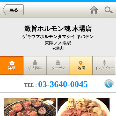
激旨ホルモン魂 木場店
ゲキウマホルモンタマシイ キバテン
東陽／木場駅
●焼肉
詳 細
求人募集
クーポン
地 図
インタビュー
03-3640-0045
TEL :
ミノ、シマチョウ、ギャラ、シビレ・・・他にもいっ
ぱい！ホルモン祭り、存分に堪能してきました。