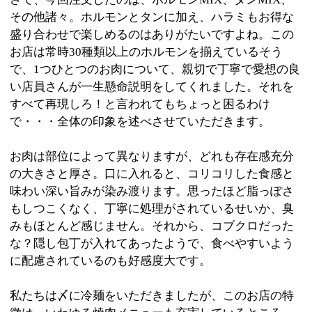
に配慮されているのも好感度大です。
私たちは〆に冷麺をいただきましたが、このお店の特
徴は、いわゆる焼肉メニューも充実しているところ。
ホルモン初心者から上級者まで、お酒を飲みたい方も
お肉をガッツリいただきたい方も、あらゆる人のニー
ズを充たしてくれると思いますよ。
※上記記事は江東区時間スタッフにより取材掲載され
たものです。
個人の主観的な評価や情報時間の経過による変化など
がございます事をご了承ください。
:
ジャンル
●焼肉
03-3640-0045
:
TEL