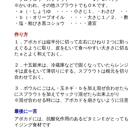
※かいわれ、その他スプラウトでもＯＫです。
・ａ（・しょうゆ ・・・・小さじ１、・わさび ・・
・ｂ（・オリーブオイル ・・・・大さじ１／２、・
・塩・粗びき黒コショウ ・・・・適宜
作り方
１．アボカドは縦半分に切って左右にひねり２つに割
えぐるように取り、皮をむいて食べやすい大きさに切
たａとよく和えておく。
２．十五穀米は、冷蔵庫などで固くなっていたらレン
ギは皮をむいて薄切りにする。スプラウトは根元を切
合わせておく。
３．ボウルにごはん・玉ネギ・ｂを加え混ぜ合わせた
にスプラウトを加えてサックリ混ぜたら出来上がり
※混ぜ合わせる時には、アボカドを崩さないように注
最後に一言
アボカドには、抗酸化作用のあるビタミンＥがとって
イジング食材です