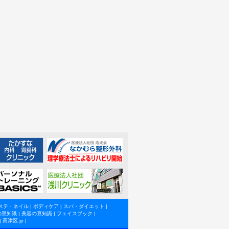
ステ・ネイル
|
ボディケア
|
スパ・ダイエット
|
の豆知識
|
美容の豆知識
|
フェイスブック
|
|
高津区.jp
|