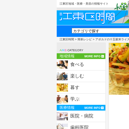
江東区地域・医療・美容の情報サイト
江東区時間
>
簡単レシピ
> アボカドの十五穀米ライ
地域情報
食べる
楽しむ
暮す
学ぶ
医療情報
医院・病院
歯科医院