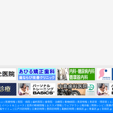
学ぶ
|
医療情報
|
医院・病院
|
歯科医院
|
接骨院・治療院
|
動物病院
|
美容情報
|
美容室・理容室
|
エ
|
イベント＆ニュース
|
近所の映画情報
|
おススメ情報
|
ウェブチラシ
|
掲示板
|
簡単レシピ
|
医療
報サイト→ |
江戸川区時間
|
江東区時間
|
墨田区時間
|
葛飾区時間
|
都筑区.jp
|
青葉区.jp
|
宮前区.jp