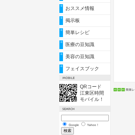
おススメ情報
掲示板
簡単レシピ
医療の豆知識
美容の豆知識
フェイスブック
QRコード
簡単レ
江東区時間
モバイル！
Google
Yahoo！