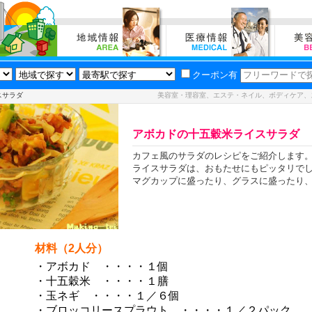
クーポン有
スサラダ
美容室・理容室、エステ・ネイル、ボディケア、
アボカドの十五穀米ライスサラダ
カフェ風のサラダのレシピをご紹介します
ライスサラダは、おもたせにもピッタリで
マグカップに盛ったり、グラスに盛ったり
材料（2人分）
・アボカド ・・・・１個
・十五穀米 ・・・・１膳
・玉ネギ ・・・・１／６個
・ブロッコリースプラウト ・・・・１／２パック