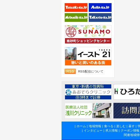
RSS配信について
|
ホーム
|
地域情報
|
食べる
|
楽しむ
|
暮す
|
|
インタビュー
|
求人情報
|
クーポン情報
関連地域情