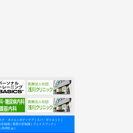
ステ・ネイル
|
ボディケア
|
スパ・ダイエット
|
の豆知識
|
美容の豆知識
|
フェイスブック
|
|
高津区.jp
|