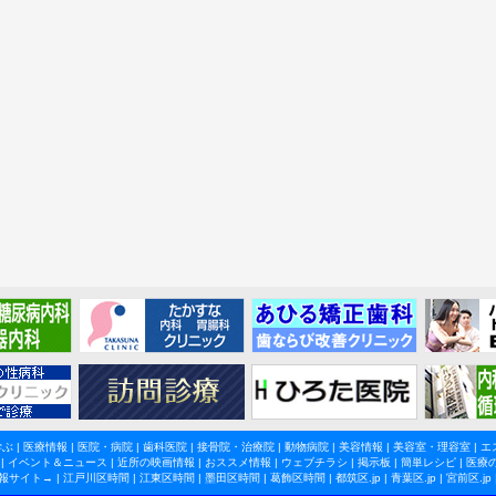
学ぶ
|
医療情報
|
医院・病院
|
歯科医院
|
接骨院・治療院
|
動物病院
|
美容情報
|
美容室・理容室
|
エ
|
イベント＆ニュース
|
近所の映画情報
|
おススメ情報
|
ウェブチラシ
|
掲示板
|
簡単レシピ
|
医療
報サイト→ |
江戸川区時間
|
江東区時間
|
墨田区時間
|
葛飾区時間
|
都筑区.jp
|
青葉区.jp
|
宮前区.jp