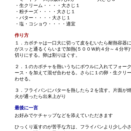
・生クリーム・・・・大さじ１
・粉チーズ・・・・大さじ１
・バター・・・・大さじ１
・塩・コショウ・・・・適宜
作り方
１．カボチャは一口大に切って皮をむいたら耐熱容器
がスッと通るくらいまで加熱(５００Ｗ約４分～４分半
切りにする。卵は割りほぐす。
２．１のカボチャを熱いうちにボウルに入れてフォー
ース・を加えて混ぜ合わせる。さらに１の卵・生クリ
わせる。
３．フライパンにバターを熱したら２を流す。片面が
火が通ったら出来上がり
最後に一言
お好みでケチャップなどを添えていただきます
ひっくり返すのが苦手な方は、フライパンより少し小