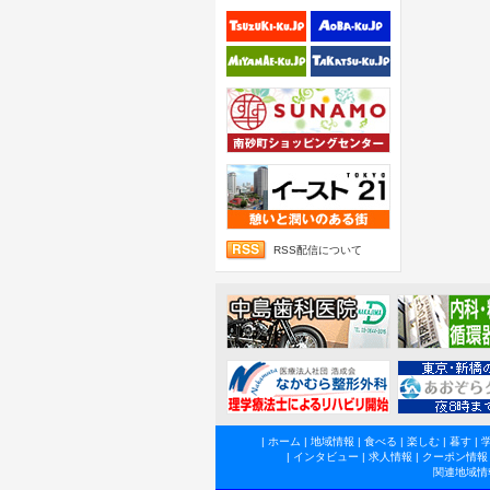
RSS配信について
|
ホーム
|
地域情報
|
食べる
|
楽しむ
|
暮す
|
|
インタビュー
|
求人情報
|
クーポン情報
関連地域情