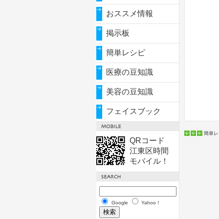
おススメ情報
掲示板
簡単レシピ
医療の豆知識
美容の豆知識
フェイスブック
簡単レ
QRコード
江東区時間
モバイル！
Google
Yahoo！