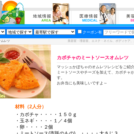
クーポン有
オムレツ
美容室・理容室、エステ・ネイル、ボディケア、
カボチャのミートソースオムレツ
マッシュかぼちゃのオムレツレシピをご紹
ミートソースやチーズを加えて、カボチャ
す。
お弁当にも美味しいですよ～
材料（2人分）
・カボチャ・・・・１５０ｇ
・玉ネギ・・・・１／４個
・卵・・・・２個
・ミートソース(市販のもの) ・・・・大さじ３