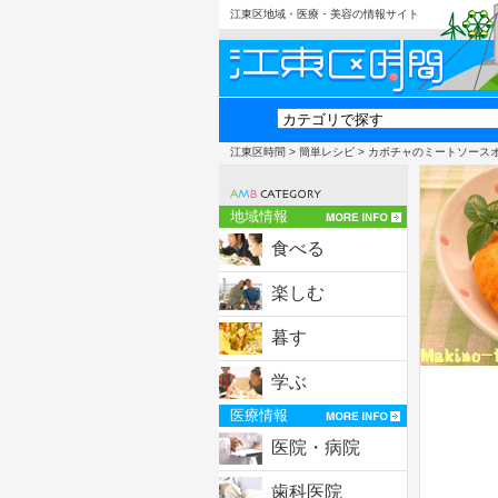
江東区地域・医療・美容の情報サイト
江東区時間
>
簡単レシピ
> カボチャのミートソース
地域情報
食べる
楽しむ
暮す
学ぶ
医療情報
医院・病院
歯科医院