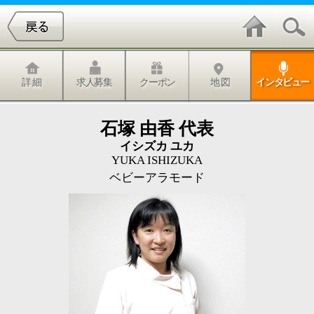
詳 細
求人募集
クーポン
地 図
インタビュー
石塚 由香 代表
イシズカ ユカ
YUKA ISHIZUKA
ベビーアラモード