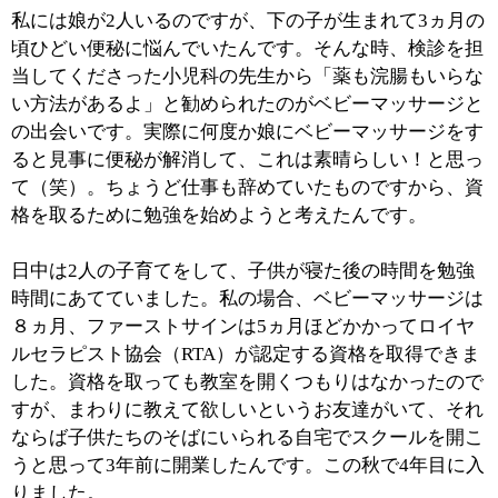
■ベビーマッサージについて教えてください。
ベビーマッサージは生後2ヵ月頃からスタートできま
す。私の娘のように便秘が解消することは証明されてい
ますが、その他にも血液の循環を良くしたり、免疫力ア
ップなどの効果があるんですよ。また、寝ぐずりや夜泣
きが改善された、という嬉しい声もいただいています。
お風呂上がりにベビーマッサージをすると、赤ちゃんも
気持ち良くぐっすり寝られるみたいですね。
RTAのベビーマッサージは、リフレクソロジーの要素を
取り入れている事が特長なんです。気持ちが良すぎてマ
ッサージ中に寝てしまう赤ちゃんもいれば、嬉しくてキ
ャッキャッと声をあげる赤ちゃんもいます。ハイハイを
始めた赤ちゃんはジッとしていない事が多くてママは大
変ですが、ここでしっかりとマッサージ方法を覚えて、
ご自宅で実践していただけば良いのだとお話ししていま
す。
ベビーマッサージをする時、赤ちゃんには裸になっても