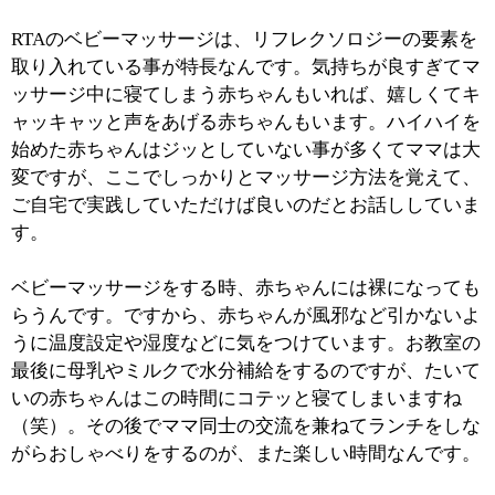
コップの形を作って口に近付けました。この「飲む」と
いうファーストーサインのおかげで、ママはすぐ赤ちゃ
んに水をあげる事ができて、とても助かったそうです。
そして別の赤ちゃんは、パパが帰ってくると人差し指を
ほっぺに当てる「好き」のファーストサインで出迎えて
いるとか。パパはそれが可愛くて、以前よりも帰宅時間
が早くなりました、という嬉しい声もいただいていま
す。赤ちゃんの気持ちが理解できる喜びを家族で共有で
きることも、ファーストサインの素晴らしい点だと思い
ます。
■資格を取得するための講座について教えてく
ださい。
資格取得講座には、入門編といった感じの1DAY講座と
RTAが認定する資格取得を目指すセラピスト養成講座の
２種類があります。保育士さんや看護師さんが知識の幅
を広げたいという理由で受講されることが多いですね。
セラピスト養成講座については、一人ひとりの状況に合
わせて目標を設定してマンツーマンで指導いたします。
講座にお子さんが同席することも可能ですから、小さな
お子さんがいらっしゃる場合でも受講しやすい環境だと
思います。これからママになられる方がベビーマッサー
ジやファーストサインの勉強されるのもオススメです
ね。