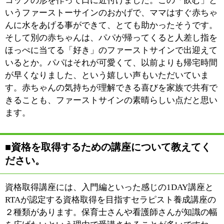
このページの先頭へ
江戸川区時間
墨田区時間
葛飾区時間
|
表示：
PC
モバイル
©
2013 art blue Inc.