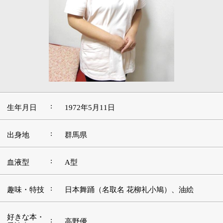
:
生年月日
1972年5月11日
:
出身地
群馬県
:
血液型
A型
:
趣味・特技
日本舞踊（名取名 花柳礼小鳩）、油絵
好きな本・
:
高野優
愛読書
ジブリ映画、オードリー・ヘプバーンの主演
:
好きな映画
作
好きな言
:
葉・座右の
前向きに楽しく
銘
好きな音
:
楽・アーテ
サザンオールスターズ
ィスト
好きな場
:
ディズニーリゾート、葛西臨海公園
所・観光地