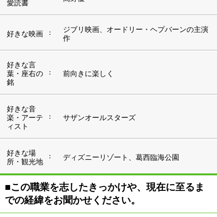
■この職業を志したきっかけや、現在に至るま
での経緯をお聞かせください。
私には娘が2人いるのですが、下の子が生まれて3ヵ月の
頃ひどい便秘に悩んでいたんです。そんな時、検診を担
当してくださった小児科の先生から「薬も浣腸もいらな
い方法があるよ」と勧められたのがベビーマッサージと
の出会いです。実際に何度か娘にベビーマッサージをす
ると見事に便秘が解消して、これは素晴らしい！と思っ
て（笑）。ちょうど仕事も辞めていたものですから、資
格を取るために勉強を始めようと考えたんです。
日中は2人の子育てをして、子供が寝た後の時間を勉強
時間にあてていました。私の場合、ベビーマッサージは
８ヵ月、ファーストサインは5ヵ月ほどかかってロイヤ
ルセラピスト協会（RTA）が認定する資格を取得できま
した。資格を取っても教室を開くつもりはなかったので
すが、まわりに教えて欲しいというお友達がいて、それ
ならば子供たちのそばにいられる自宅でスクールを開こ
うと思って3年前に開業したんです。この秋で4年目に入
りました。