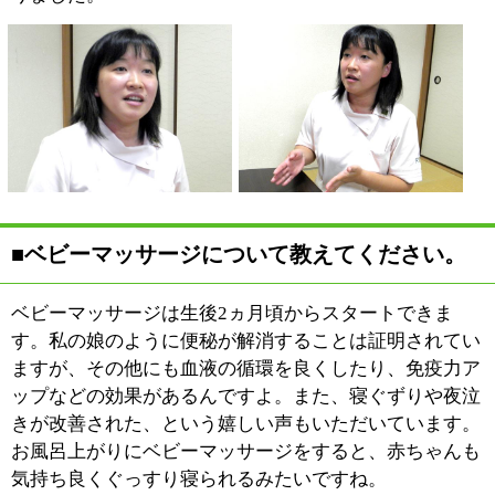
らうんです。ですから、赤ちゃんが風邪など引かないよ
うに温度設定や湿度などに気をつけています。お教室の
最後に母乳やミルクで水分補給をするのですが、たいて
いの赤ちゃんはこの時間にコテッと寝てしまいますね
（笑）。その後でママ同士の交流を兼ねてランチをしな
がらおしゃべりをするのが、また楽しい時間なんです。
■ファーストサインについて教えてください。
ファーストサインは、お座り
ができるようになる頃からオ
ススメしています。しっかり
とお座りをして自分の手指を
動かすことで、赤ちゃんの脳
が活性化されます。また、こ
の時期の赤ちゃんは自我が芽
生えながらも言葉に出せないことでママと分かりあえ
ず、お互いにストレスが溜まるもの。ファーストサイン
を通してコミュニケーションが取れるようになれば、育
児もグッと楽しくなりますよ。
こんなエピソードがあります。暑い夏の午後、ただ泣く
ばかりの赤ちゃんに困っていたママに、赤ちゃんが手で