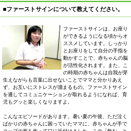
この仕事は、赤ちゃんとタオルがあればできるんですよ
ね。定年というものがありませんし、将来を見据えて取
っておいて損はない資格だと思います。ぜひベビーマッ
サージ・ファーストサインの素晴らしさを一緒に広めて
いただきたいと思っています。
■最後に地域の皆様にメッセージをお願いしま
す。
子供の成長は個人差が大きくて、子育てには悩みが多い
ものです。でも、家にこもってばかりいないで、ぜひ積
極的に外に出ていただきたいと思います。自宅でのお教
室は火曜・金曜の週２回。また年に数回、児童館などの
イベントで講師を務めていますので、広報誌などをチェ
ックしていただければと思います。その他、カフェのオ
ーナーから場所をご提供いただいて、月に２～３回ほど
親子カフェイベントも開催してます。ベビーマッサージ
やファーストサインで子育てのストレスを解消して、マ
マと赤ちゃんが笑顔になってほしいと願っています。
※上記記事は2012.12に取材したものです。
情報時間の経過による変化などがございます事をご了承
ください。