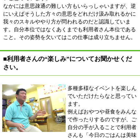
像が皆さんの気持ちを若くするようです。見たい映像が
あればすぐに手に入るのは我々の世代なら当たり前のこ
とですが、70歳、80歳の方にはそれほど簡単なことでは
ありません。
イベントがひとつの取っ掛かりになり、お友達が出来る
機会としていただければこちらとしても嬉しく思いま
す。
■桑原さんがモチベーションを感じる時はどん
な時でしょうか？
やはり利用者さんやそのご家族の方からの信頼が何より
のモチベーションとなります。「ありがとう」といった
感謝のお言葉や「あなただから相談するのよ」と頼りに
していただけるとこちらの気持ちも自然と高揚していき
ますね。
イベントのひとつとしてスタッフ全員でコントや劇をお
こなうことがあります。小道具を作ったり稽古をした
り、仕事の合間にちょっとずつ準備をしていきます。も
ちろん、レベル的にはそんな高いものではないのです
が、普段接している我々が演じるからこそ、利用者さん
にすごく喜んでいただけると思うんです。その笑顔を拝
見させていただくのがとにかく嬉しいことですし、有り
難いことだと思っています。