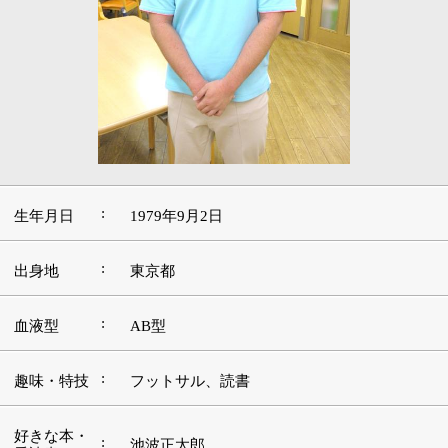
:
生年月日
1979年9月2日
:
出身地
東京都
:
血液型
AB型
:
趣味・特技
フットサル、読書
好きな本・
:
池波正太郎
愛読書
:
好きな映画
ショーシャンクの空に
好きな言
:
葉・座右の
他山の石
銘
好きな音
:
楽・アーテ
ストレイテナー
ィスト
好きな場
:
私がいま住んでいる墨田区ですね
所・観光地