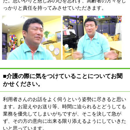
多種多様なイベントを楽しん
でいただけたらなと思ってい
ます。
例えばおやつや昼食をみんな
で作ったりするのですが、ご
自分の手が入ることで利用者
さんも「今日のごはんは美味
しかった」と普段に増して満足感を感じてらっしゃる方
が多いようです。
食器の後片付けなども手伝っていただくのですが、女性
の利用者さんが多くいらっしゃいますので昔とった杵柄
ではありませんが、「これはこうしたほうがいいのよ」
と逆に教えられることも度々あります。
女性の利用者さんにはメイクセラピーやフラワーセラピ
ーも人気がありますね。また月に2回程度、ヘアカット
サービスをおこなっているのですが、これも好評をいた
だいています。
ご年配の方はなかなかご自宅から出る機会が少ないとい
うのが現状ですから、こちらに来たついでに髪を切り、
お風呂に入ってスッキリしてお帰りいただいておりま
す。
変わったところでは映画鑑賞会も催しております。映画
といってもここで皆さんでDVDを観るという至って簡素
なものですが、「若大将シリーズ」などの昔懐かしい映