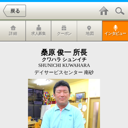
詳 細
求人募集
クーポン
地 図
インタビュー
桑原 俊一 所長
クワハラ シュンイチ
SHUNICHI KUWAHARA
デイサービスセンター 南砂