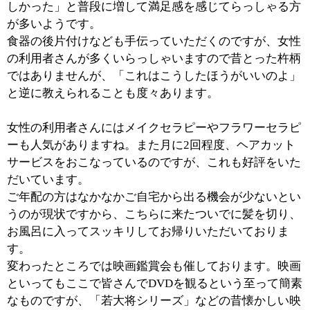
■最後に地域の皆様へメッセージをお願い致し
ます。
こちらに来て我々スタッフと親しくしていただくのも良
いのですが、やはり同年代の、利用者さん同士で仲良く
なっていただけることが1番の目的ということになりま
す。利用者さんの誰かがたまに風邪を引いて休まれたり
したとき、「誰々さん、いないの？」「あの人がいない
とねー」とお互いに思っていただけるような状況をお作
りするのが我々に求められるものだと思っています。利
用者さん同士が強く結びつくことで通っていただく意義
も自然と高くなりますよね。
見学は随時おこなわせていただいております。どの曜日
に来ていただいても必ず何かしらの催しをおこなってお
りますので、利用者さんの様子も含めてご覧いただけれ
ばと思います。必ずや楽しんでいただけるものと自負し
ておりますので、どうぞお気軽に足をお運びください。
※上記記事は2011.11に取材したものです。
情報時間の経過による変化などがございます事をご了承
ください。
このページの先頭へ