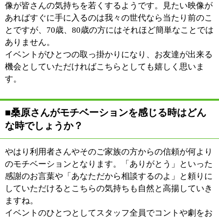
江戸川区時間
墨田区時間
葛飾区時間
|
表示：
PC
モバイル
©
2013 art blue Inc.