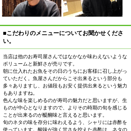
お気軽にご注文ください。
17時からは刺身の盛り合わせや、香ばしく焼き上げた串
焼きなどおつまみ類も充実しています。その他にも、た
この吸盤や貝のひもを味噌ダレ、もしくは塩で味付けし
た串焼きをお供にしてお酒を召し上がっていただくのも
よろしいかと思います。
■このお仕事をしていての、やりがいをお聞か
せください。
やはりお客様から美味しいと
言っていただけるのが1番嬉
しいことですね。直接仰って
いただかなくとも、テーブル
やカウンターにお寿司をお持
ちした瞬間にわき起こる「う
わぁ」っという反応。それを
目にする度にこのお仕事にやりがいを感じています。
魚屋さんはお魚を買っていただく場合、当然のことなが
らお客様はその場で食べるわけではありません。美味し
いっていうのは家に帰って初めて感じることです。
お寿司屋さんに限らず飲食店というのは、お客様が食べ
物を口に入れた瞬間を見れるわけです。「美味しい」っ
ていうお客さんのお声や気持ちの高ぶりをその場で感じ