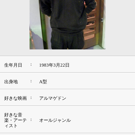
:
生年月日
1983年3月22日
:
出身地
A型
:
好きな映画
アルマゲドン
好きな音
:
楽・アーテ
オールジャンル
ィスト
好きな場
:
京都
所・観光地
■この道を志したきっかけやお店についてお聞
かせください。
昔から食べることが大好きで、食というものに興味があ
ったんです。
この店にも客として何回か食べに来たことがありまし
た。その時からお店の雰囲気がとても気に入り、是非働
きたいと思ってたんです。
その後、僕が18歳のときに、こちらのお店の求人広告を
見て、アルバイトからスタートしたんです。