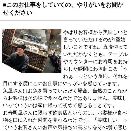
■最後にお客様達へメッセージをお願いしま
す。
いまのご時世、安さを全面に打ち出したお寿司屋さんは
沢山あります。回転寿し屋さんもそうですね。当店と比
べてもお値段がお安いお店も当然ございます。
だからこそ、お値段に見合った、いやそれ以上の価値を
お客様に感じていただく。十分な満足感をお客様が得て
いただけるよう精進していきたいと考えています。
お寿司屋さんは敷居が高くて入りずらいという方もいら
っしゃると思いますが、居酒屋感覚でお仕事帰りに気軽
に立ち寄っていただければと思います。ラーメンを食べ
るのと同じように当店をご利用いただけたらと。
是非一度、当店の新鮮なお寿司を召し上がってみてくだ
さい。従業員一同皆様のお越しを心よりお待ちしており
ます。
※上記記事は2010.12に取材掲載したものです。
個人の主観的な評価や情報時間の経過による変化などが
ございます事をご了承ください。
:
ジャンル
●すし