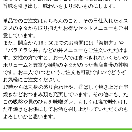
る、そうした醍醐味があるんです。
『魚勝』の魚を広く知ってもらいたいという気持ちに、
そうしたお客様の反応を直に感じていたいという気持ち
が、お寿司屋さんを開く契機となったのかと思います。
■「中身と器」について、お聞かせください。
一昔前のお寿司屋さんにはいくら（お金を）とられん
だ？みたいな怖い部分もあったみたいなんです。そうし
た時代に透明性のある寿司屋をお客様が求め、出来たの
がこのお店だったんだと思っています。
時代はまた変わり、これからは今までとは違う、より新
しいスタイルを持った寿司屋が求められていくんだと思
うんです。
器というのはお店そのもののこと。雰囲気や演出という
部分であり、お料理以外の要素です。当店は中身である
お寿司にこだわってきましたから、そうした部分でお客
様のニーズに応える努力というものに、これから力を入
れていかなければと思っています。
中身を間違えてしまっては本末転倒ですが、器という部
分でもお客様が期待を膨らましてご来店いただけるよう
なお店を作っていきたいと思っています。