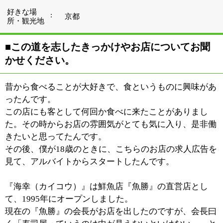
『海幸（カイコウ）』は鮮魚店『魚勝』の直営店とし
て、1995年にオープンしました。
現在の『魚勝』の会長がお店を出したのですが、会長曰
く「寿司屋っていうのは中が見えないといけない。」と
の考えの元、ここのお店をオープンしたらしいのです。
今でこそガラス張りで店内の様子が見えるお寿司屋さん
は珍しくありませんが、当時はそうしたお店もあまり無
かったそうです。
お寿司を口にする幸せそうなお客さんの顔を通行人にも
見てもらいたい。それで窓を思いっきり広くとった造り
にしたと聞いています。建築屋さんには「窓ばっかりで
これじゃぶっ潰れますよ」と文句を言われたそうです
が、いいからやっちゃえって（笑）。
ガラス張りにしたおかげで、外から店内の様子を見るこ
とが出来るようになりました。お客さんに安心して利用
いただければという会長の思いがそこにあったんだと思
います。