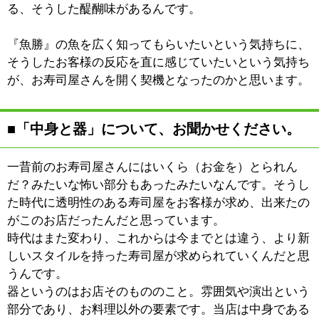
03-3646-0165
:
TEL
:
定休日
水曜・月2回不定休
:
最寄駅
西大島駅
:
所在地
江東区北砂4-1-13
:
WEB
:
営業時間
11：00～20：00
:
駐車場
無
このページの先頭へ
江戸川区時間
墨田区時間
葛飾区時間
|
表示：
PC
モバイル
©
2013 art blue Inc.