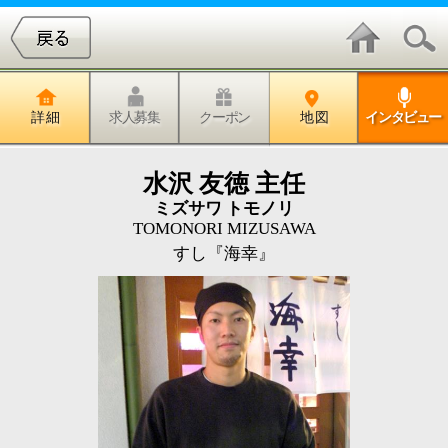
詳 細
求人募集
クーポン
地 図
インタビュー
水沢 友徳 主任
ミズサワ トモノリ
TOMONORI MIZUSAWA
すし『海幸』