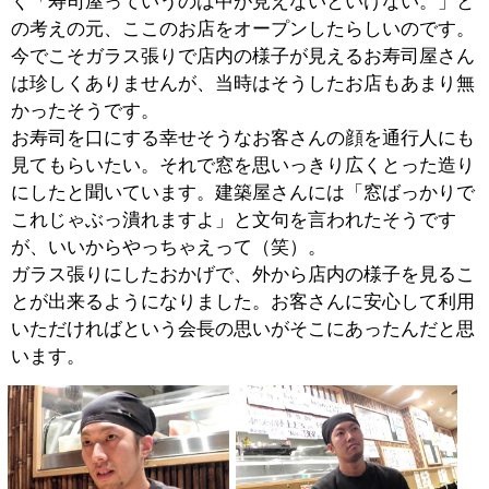
■こだわりのメニューについてお聞かせくださ
い。
当店は他のお寿司屋さんではなかなか味わえないような
ボリュームと新鮮さが売りです。
朝に仕入れたお魚をその日のうちにお客様に召し上がっ
ていただく。魚屋さんだからこそ出来るという部分も
多々ありますし、お値段もお安く提供出来るという魅力
もありますね。
色んな味を楽しめるのが寿司の魅力だと思いますが、生
ものが中心となりますので、よりその時期の旬を感じる
ことが出来るのが醍醐味と言えると思います。
旬のネタの味を存分に味わえるよう、シャリには赤酢を
使っています。酸味が強く甘さを控えた赤酢は、ネタの
旨味を引き出し、味わいをより深いものにします。
単品でのご注文はもちろんのこと、その日仕入れたオス
スメのネタから取り揃えたお得なセットメニューもご用
意しています。
また、開店から16：30までのお時間には『海鮮丼』や
『バラチラシ丼』などの丼メニューをご注文いただけま
す。女性の方ですと、お一人では食べきれないくらいの
ボリュームと豊富な種類のネタがのった当店自慢の丼物
です。おニ人で1つというご注文も可能ですのでどうぞ