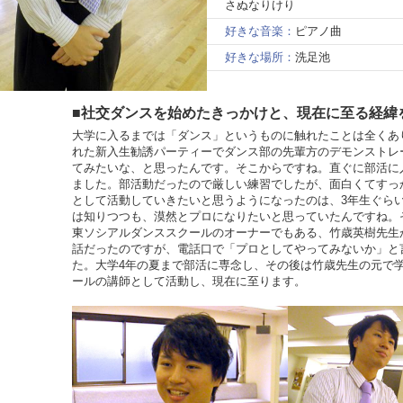
さぬなりけり
好きな音楽：
ピアノ曲
好きな場所：
洗足池
■社交ダンスを始めたきっかけと、現在に至る経緯
大学に入るまでは「ダンス」というものに触れたことは全くあ
れた新入生勧誘パーティーでダンス部の先輩方のデモンストレ
てみたいな、と思ったんです。そこからですね。直ぐに部活に
ました。部活動だったので厳しい練習でしたが、面白くてすっ
として活動していきたいと思うようになったのは、3年生ぐら
は知りつつも、漠然とプロになりたいと思っていたんですね。
東ソシアルダンススクールのオーナーでもある、竹歳英樹先生
話だったのですが、電話口で「プロとしてやってみないか」と
た。大学4年の夏まで部活に専念し、その後は竹歳先生の元で
ールの講師として活動し、現在に至ります。