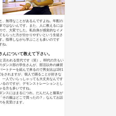
と、無理なことがあるんですよね。年配の
単ではないんです。また、人に教えるには
ので、大変でした。私自身が感覚的なイメ
てもらった方が分かりやすいという生徒さ
す。指導しながら学ぶことも多いのです
すね。
さんについて教えて下さい。
」と言われる世代です（笑）。80代の方もい
のダンス部の学生さんが、部活以外の練習
パートナーを組んで来るので男女比は1対1
配をされますが、個人で踊ることが好きな
、一人でいらっしゃっても大丈夫なんです
いるのですが、デモンストレーションとし
ゃる方も多いですね。
ダンスにはまるにつれ、だんだんと服装が
「その服はどこで買ったの？」なんてお話
のを見受けます。