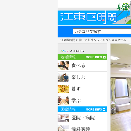
江東区時間
>
学ぶ
> 江東ソシアルダンススクール
地域情報
食べる
楽しむ
暮す
学ぶ
医療情報
医院・病院
歯科医院