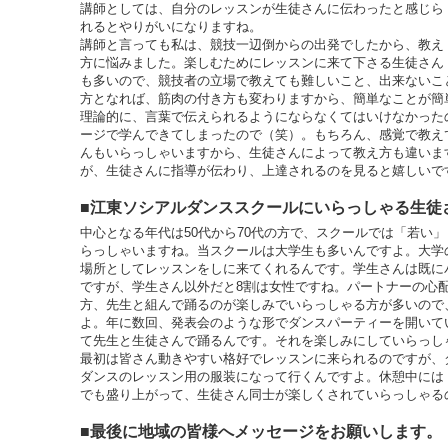
講師としては、自分のレッスンが生徒さんに伝わったと感じら
れるとやりがいになりますね。
講師と言っても私は、競技一辺倒からの出発でしたから、教え
方に悩みました。楽しむためにレッスンに来て下さる生徒さん
も多いので、競技者の立場で教えても難しいこと、出来ないこ
方となれば、筋肉の付き方も変わりますから、簡単なことが簡
理論的に、言葉で伝えられるようにならなくてはいけなかった
ージで学んできてしまったので（笑）。もちろん、感覚で教え
んもいらっしゃいますから、生徒さんによって教え方も違いま
が、生徒さんに指導が伝わり、上達されるのを見ると嬉しいで
■江東ソシアルダンススクールにいらっしゃる生徒
中心となる年代は50代から70代の方で、スクールでは「若い
らっしゃいますね。当スクールは大学生も多いんですよ。大学
場所としてレッスンをしに来てくれるんです。学生さんは既に
ですが、学生さん以外だと8割は女性ですね。パートナーの心
方、先生と組んで踊るのが楽しみでいらっしゃる方が多いので
よ。年に数回、発表会のような形でダンスパーティーを開いて
て先生と生徒さんで踊るんです。それを楽しみにしていらっし
最初は皆さん動きやすい格好でレッスンに来られるのですが、
ダンスのレッスン用の服装になって行くんですよ。休憩中には
でも盛り上がって、生徒さん同士が楽しくされていらっしゃる
■最後に地域の皆様へメッセージをお願いします。