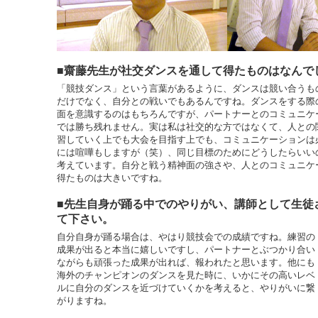
■齋藤先生が社交ダンスを通して得たものはなんで
「競技ダンス」という言葉があるように、ダンスは競い合うも
だけでなく、自分との戦いでもあるんですね。ダンスをする際
面を意識するのはもちろんですが、パートナーとのコミュニケ
では勝ち残れません。実は私は社交的な方ではなくて、人との
習していく上でも大会を目指す上でも、コミュニケーションは
には喧嘩もしますが（笑）、同じ目標のためにどうしたらいい
考えています。自分と戦う精神面の強さや、人とのコミュニケ
得たものは大きいですね。
■先生自身が踊る中でのやりがい、講師として生徒
て下さい。
自分自身が踊る場合は、やはり競技会での成績ですね。練習の
成果が出ると本当に嬉しいですし、パートナーとぶつかり合い
ながらも頑張った成果が出れば、報われたと思います。他にも
海外のチャンピオンのダンスを見た時に、いかにその高いレベ
ルに自分のダンスを近づけていくかを考えると、やりがいに繋
がりますね。