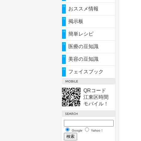
おススメ情報
掲示板
簡単レシピ
医療の豆知識
美容の豆知識
フェイスブック
QRコード
江東区時間
モバイル！
Google
Yahoo！