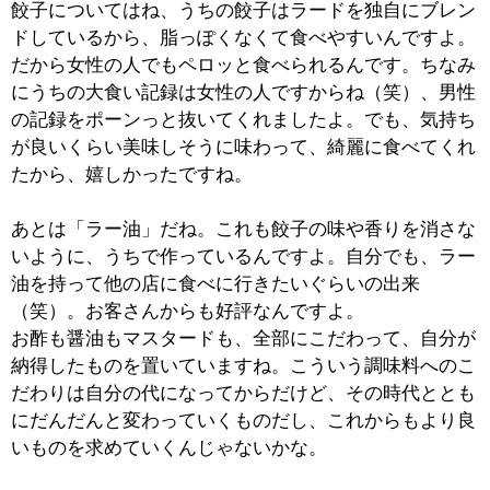
※上記記事は2010.9に取材したものです。
情報時間の経過による変化などがございます事をご了承
ください。
:
ジャンル
●中華
03-3681-8854
:
TEL
:
定休日
年中無休
:
最寄駅
亀戸駅
:
所在地
江東区亀戸5-3-3
:
WEB
:
営業時間
11：00～売り切れまで
:
駐車場
無
このページの先頭へ