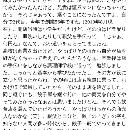
■来店されるお客様について、お話を聞かせて
下さい。
昔からの来てくれている人も、テレビや情報誌を読んで
来てくれた人、遠くから何回も来て下さっている方もい
るし、亀戸から嫁いで行った人が、子どもさん連れてき
てくれたりとか、色々な人が来てくれて本当に有り難い
ですね。
亀戸の地元で昔からのお客さんは、親子とか、孫も連れ
て三代で来てくれる人もいますよ。
親父のことも知っているから、「先代の方がいい」と
か、「焼き方が親父と違う」とか、「親父にはまだまだ
だな」、なんて言われちゃうこともあるんですがね
（笑）。こっちとしては「どこがまだなんだ？」なんて
思っちゃうけど（笑）、これが昔から知っている人間同
士の繋がりなんですよね。
あとは、変わったお客さんってところでいえば、南極越
冬隊（笑）。昭和基地の前でうちの餃子と撮った写真を
送ってくれましたよ。数年前までは毎年のように何百個