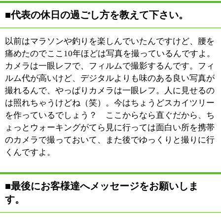
江戸川区時間
墨田区時間
葛飾区時間
|
表示：
PC
モバイル
©
2013 art blue Inc.