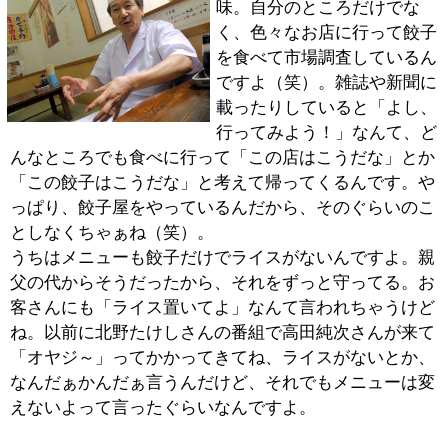
撮れるんで、やっぱりカメラは一眼レフ。人に見せるの
は照れちゃうけどね（笑）。今はちょうどスカイツリー
を作っているでしょう？ ここからなら直ぐだから、ち
ょっとウォーキングがてら見に行っては面白い所を携帯
のカメラで撮っておいて、また後でゆっくりと撮りに行
くんですよ。
■最後にお客様達へメッセージをお願いしま
す。
まずは亀戸餃子の餃子を食べて欲しいですね。うちの餃
子は脂っぽくないから、どこかで食事してきたなんてい
う人でも、おなかに入っちゃうんですよ。「脂っぽくな
いし、外はパリっと中はふわっとしているから、ついつ
い食べちゃう」なんて言われます。でも、どんなに話す
よりも、やっぱりまずはうちの餃子を食べて、確かめて
欲しいですね。
今でも日曜日は12000個の餃子が売れるんです。早い時
には夕方には売り切れちゃうので、それだけは注意して
もらわないとかな。
少しでも地元の活性化になればと思って、これからも頑
張っていきますよ。ですから、皆さんにも「餃子を食べ
に来て下さい」とお伝えします。