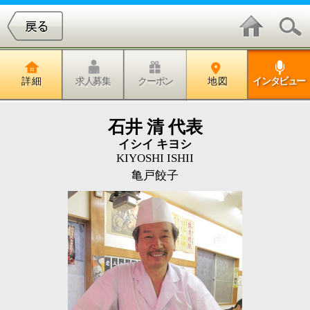
詳 細
求人募集
クーポン
地 図
インタビュー
石井 清 代表
イシイ キヨシ
KIYOSHI ISHII
亀戸餃子