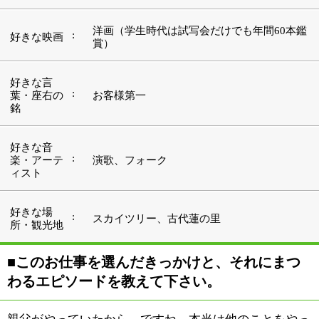
■このお仕事を選んだきっかけと、それにまつ
わるエピソードを教えて下さい。
親父がやっていたから、ですね。本当は他のことをやっ
てみたかったんだけど、兄貴は証券マンになっちゃった
から、それじゃぁって、継ぐことになったんですよ。自
分で2代目、今年で創業56年ですね（2010年8月現
在）。開店当時は小学生だったけど、その頃はビラ配り
したり、皿洗いしたりして親父を手伝って、「じゃぁ、
何円ね」なんて、お小遣いをもらってましたね。
高校は商業を出たけど、やっぱりその頃から自分が店を
継がなくちゃって考えていたんだろうなぁ。卒業後は店
の手伝いをしながら調理師学校に通って、勉強しまし
た。しっかりと基本から学びたかったし、その方が役に
立つと思ったからね。その頃には店も軌道に乗って、お
かげ様で繁昌していたから、そのまま店を継ぎました。
同じ継ぐにも、餃子屋を継ぐ前に、他の商売を自分でや
ってみたかったなぁとは思いましたけどね。それでも飲
食店を選んでいただろうから、やっぱり根っからの商売
人なのかな（笑）。親父と自分と、餃子の「ぎ」の字も
知らない人間が多い時代から、餃子一筋でやってきまし
たから、これからも守っていかないとね。