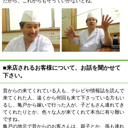
も提供していました。うちの餃子がそんな遠くまで行っ
ちゃうんだから驚いちゃうよね（笑）。
■亀戸餃子のこだわりについて教えて下さい。
こだわりは、やっぱり餃子の
味。自分のところだけでな
く、色々なお店に行って餃子
を食べて市場調査しているん
ですよ（笑）。雑誌や新聞に
載ったりしていると「よし、
行ってみよう！」なんて、ど
んなところでも食べに行って「この店はこうだな」とか
「この餃子はこうだな」と考えて帰ってくるんです。や
っぱり、餃子屋をやっているんだから、そのぐらいのこ
としなくちゃぁね（笑）。
うちはメニューも餃子だけでライスがないんですよ。親
父の代からそうだったから、それをずっと守ってる。お
客さんにも「ライス置いてよ」なんて言われちゃうけど
ね。以前に北野たけしさんの番組で高田純次さんが来て
「オヤジ～」ってかかってきてね、ライスがないとか、
なんだぁかんだぁ言うんだけど、それでもメニューは変
えないよって言ったぐらいなんですよ。