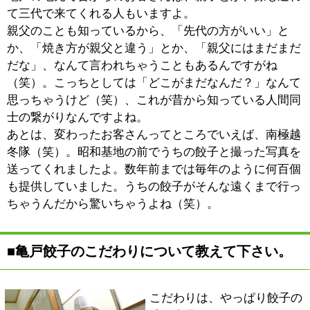
餃子についてはね、うちの餃子はラードを独自にブレン
ドしているから、脂っぽくなくて食べやすいんですよ。
だから女性の人でもペロッと食べられるんです。ちなみ
にうちの大食い記録は女性の人ですからね（笑）、男性
の記録をポーンっと抜いてくれましたよ。でも、気持ち
が良いくらい美味しそうに味わって、綺麗に食べてくれ
たから、嬉しかったですね。
あとは「ラー油」だね。これも餃子の味や香りを消さな
いように、うちで作っているんですよ。自分でも、ラー
油を持って他の店に食べに行きたいぐらいの出来
（笑）。お客さんからも好評なんですよ。
お酢も醤油もマスタードも、全部にこだわって、自分が
納得したものを置いていますね。こういう調味料へのこ
だわりは自分の代になってからだけど、その時代ととも
にだんだんと変わっていくものだし、これからもより良
いものを求めていくんじゃないかな。
■代表の休日の過ごし方を教えて下さい。
以前はマラソンや釣りを楽しんでいたんですけど、腰を
痛めたのでここ10年ほどは写真を撮っているんですよ。
カメラは一眼レフで、フィルムで撮影するんです。フィ
ルム代が高いけど、デジタルよりも味のある良い写真が