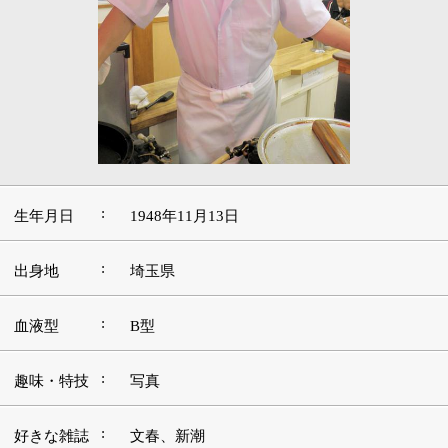
:
生年月日
1948年11月13日
:
出身地
埼玉県
:
血液型
B型
:
趣味・特技
写真
:
好きな雑誌
文春、新潮
洋画（学生時代は試写会だけでも年間60本鑑
:
好きな映画
賞）
好きな言
:
葉・座右の
お客様第一
銘
好きな音
:
楽・アーテ
演歌、フォーク
ィスト
好きな場
:
スカイツリー、古代蓮の里
所・観光地