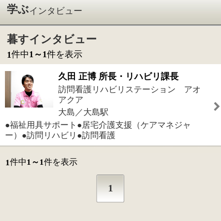
訪問看護リハビリステーション アオ
アクア
大島／大島駅
●福祉用具サポート●居宅介護支援（ケアマネジャ
ー）●訪問リハビリ●訪問看護
件中
1～1
件を表示
1
1
このページの先頭へ
江戸川区時間
墨田区時間
葛飾区時間
|
表示：
PC
モバイル
©
2013 art blue Inc.