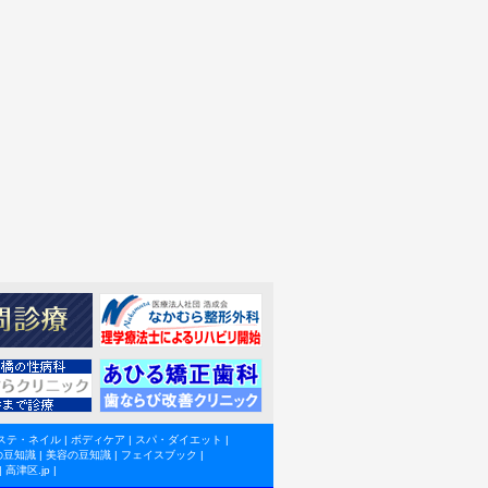
ステ・ネイル
|
ボディケア
|
スパ・ダイエット
|
の豆知識
|
美容の豆知識
|
フェイスブック
|
|
高津区.jp
|