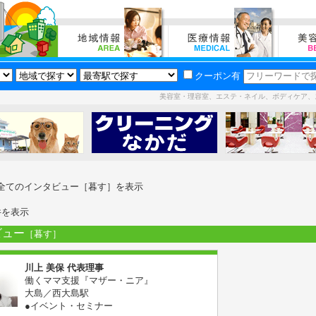
クーポン有
美容室・理容室、エステ・ネイル、ボディケア、
全てのインタビュー［暮す］を表示
件を表示
ビュー
［暮す］
川上 美保 代表理事
働くママ支援『マザー・ニア』
大島／西大島駅
●イベント・セミナー