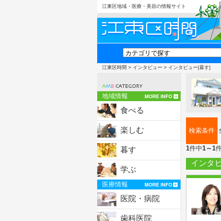
江東区地域・医療・美容の情報サイト
江東区時間
>
インタビュー
> インタビュー[暮す]
地域情報
食べる
楽しむ
検索条件
1
件中
1～1
暮す
インタ
学ぶ
医療情報
医院・病院
歯科医院