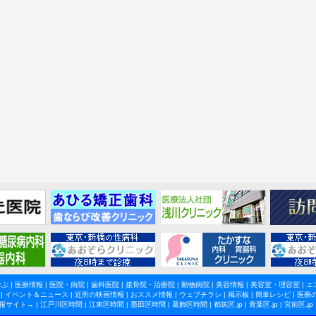
学ぶ
|
医療情報
|
医院・病院
|
歯科医院
|
接骨院・治療院
|
動物病院
|
美容情報
|
美容室・理容室
|
エ
|
イベント＆ニュース
|
近所の映画情報
|
おススメ情報
|
ウェブチラシ
|
掲示板
|
簡単レシピ
|
医療
報サイト→ |
江戸川区時間
|
江東区時間
|
墨田区時間
|
葛飾区時間
|
都筑区.jp
|
青葉区.jp
|
宮前区.jp