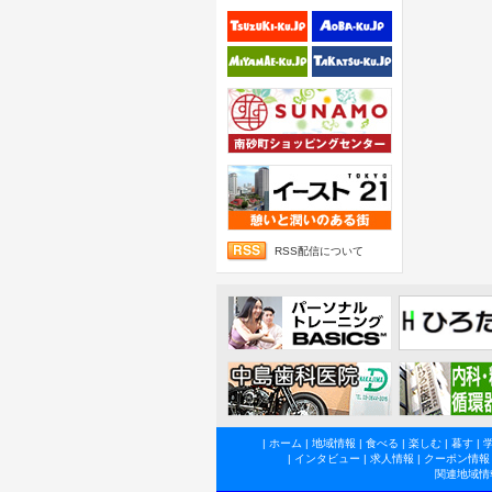
RSS配信について
|
ホーム
|
地域情報
|
食べる
|
楽しむ
|
暮す
|
|
インタビュー
|
求人情報
|
クーポン情報
関連地域情