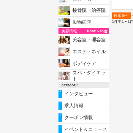
接骨院・治療院
検索条件
1
件中
1～1
動物病院
美容情報
美容室・理容室
エステ・ネイル
ボディケア
スパ・ダイエッ
ト
インタビュー
求人情報
クーポン情報
イベント＆ニュース