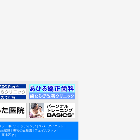
ステ・ネイル
|
ボディケア
|
スパ・ダイエット
|
の豆知識
|
美容の豆知識
|
フェイスブック
|
|
高津区.jp
|