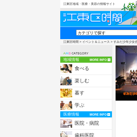
江東区地域・医療・美容の情報サイト
江東区時間
>
イベント＆ニュース
> すみだ少年少女
地域情報
食べる
楽しむ
暮す
学ぶ
医療情報
医院・病院
歯科医院