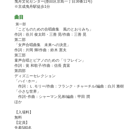
曳舟文化センター(墨田区京島一丁目38番11号)
※京成曳舟駅徒歩1分
曲目
第一部
「こどものための合唱曲集 風のとおりみち」
作詞：谷川 俊太郎・三善 晃/作曲：三善 晃
第二部
「女声合唱曲集 未来への決意」
作詞：片岡 輝/作曲：鈴木 憲夫
第三部
童声合唱とピアノのための「リフレイン」
作詞：覚 和歌子/作曲：信長 貴富
第四部
ディズニーセレクション
「ハイ･ホー」
作詞：Ｌ.モリー/作曲：フランク・チャーチル/編曲：白川 雅樹
「小さな世界」
作詞･作曲：シャーマン兄弟/編曲：甲田 潤
ほか
【入場料】
無料
【定員】
先着580名