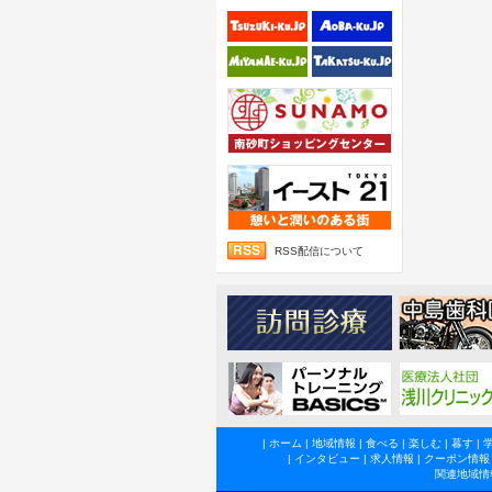
RSS配信について
|
ホーム
|
地域情報
|
食べる
|
楽しむ
|
暮す
|
|
インタビュー
|
求人情報
|
クーポン情報
関連地域情