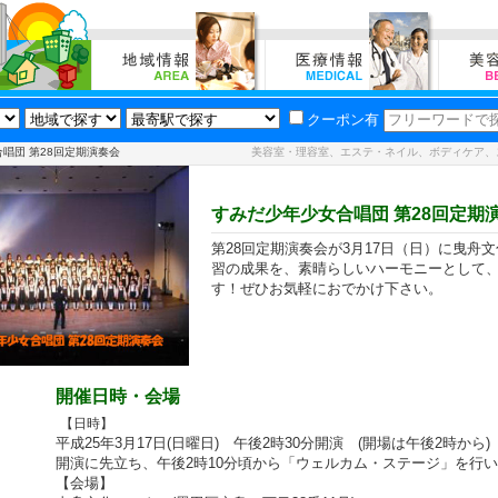
クーポン有
合唱団 第28回定期演奏会
美容室・理容室、エステ・ネイル、ボディケア、
すみだ少年少女合唱団 第28回定期
第28回定期演奏会が3月17日（日）に曳舟
習の成果を、素晴らしいハーモニーとして
す！ぜひお気軽におでかけ下さい。
開催日時・会場
【日時】
平成25年3月17日(日曜日) 午後2時30分開演 (開場は午後2時から)
開演に先立ち、午後2時10分頃から「ウェルカム・ステージ」を行
【会場】