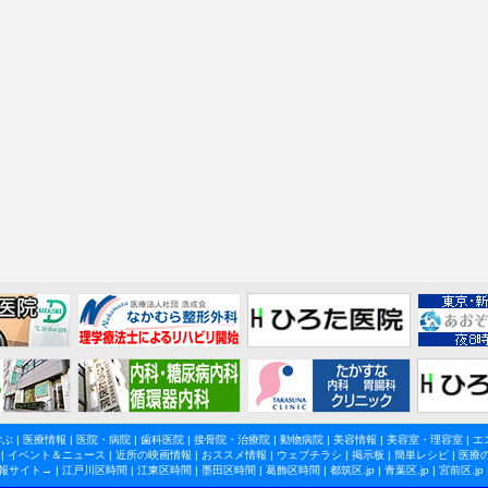
学ぶ
|
医療情報
|
医院・病院
|
歯科医院
|
接骨院・治療院
|
動物病院
|
美容情報
|
美容室・理容室
|
エ
|
イベント＆ニュース
|
近所の映画情報
|
おススメ情報
|
ウェブチラシ
|
掲示板
|
簡単レシピ
|
医療
報サイト→ |
江戸川区時間
|
江東区時間
|
墨田区時間
|
葛飾区時間
|
都筑区.jp
|
青葉区.jp
|
宮前区.jp