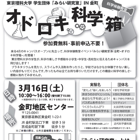
このページの先頭へ
江戸川区時間
墨田区時間
葛飾区時間
|
表示：
PC
モバイル