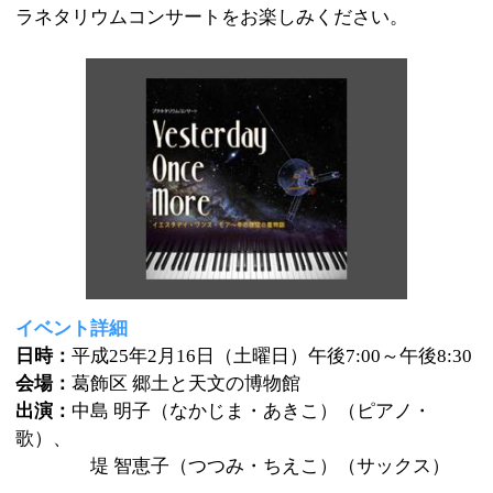
イベント詳細
日時：
平成25年2月16日（土曜日）午後7:00～午後8:30
会場：
葛飾区 郷土と天文の博物館
出演：
中島 明子（なかじま・あきこ）（ピアノ・
歌）、
堤 智恵子（つつみ・ちえこ）（サックス）
対象：
小学生以上の方
費用：
2000円
定員：
165名（お申込み多数の場合は抽選）
お申込
申込方法
：電子申請・往復はがき
はがき記入内容
：参加者全員の住所・氏名・年齢・電
話番号と「コンサート2月」を書いてお申し込み下さ
い。
申込先
往復はがき
〒125-0063 東京都葛飾区白鳥3-25-1