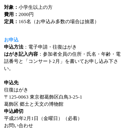
葛飾区 郷土と天文の博物館
申込締切
平成25年2月1日（金曜日）（必着）
お問い合わせ
葛飾区 郷土と天文の博物館
電話:03-3838-1101
お問い合わせ
葛飾区 郷土と天文の博物館
電話:03-3838-1101
このページの先頭へ
江戸川区時間
墨田区時間
葛飾区時間
|
表示：
PC
モバイル
©
2013 art blue Inc.