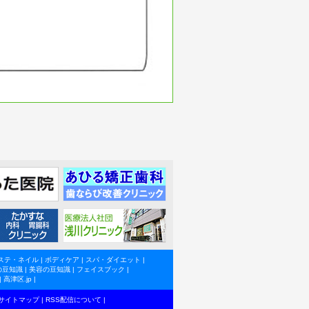
ステ・ネイル
|
ボディケア
|
スパ・ダイエット
|
の豆知識
|
美容の豆知識
|
フェイスブック
|
|
高津区.jp
|
サイトマップ
|
RSS配信について
|