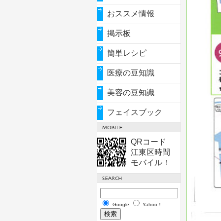
おススメ情報
掲示板
簡単レシピ
医療の豆知識
美容の豆知識
フェイスブック
QRコード
江東区時間
モバイル！
Google
Yahoo！