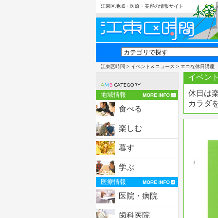
江東区地域・医療・美容の情報サイト
江東区時間
>
イベント＆ニュース
> エコな休日講座
イベント
休日は
地域情報
カラダ
食べる
楽しむ
暮す
学ぶ
医療情報
医院・病院
歯科医院