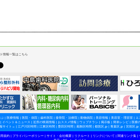
ト情報一覧はこちら
学ぶ
|
医療情報
|
医院・病院
|
歯科医院
|
接骨院・治療院
|
動物病院
|
美容情報
|
美容室・理容室
|
エ
|
イベント＆ニュース
|
近所の映画情報
|
おススメ情報
|
ウェブチラシ
|
掲示板
|
簡単レシピ
|
医療
報サイト→ |
江戸川区時間
|
江東区時間
|
墨田区時間
|
葛飾区時間
|
都筑区.jp
|
青葉区.jp
|
宮前区.jp
利用規約
|
プライバシーポリシー
|
サイト・会社概要
|
リクルート
|
リンクについて
|
関連リンク集
|