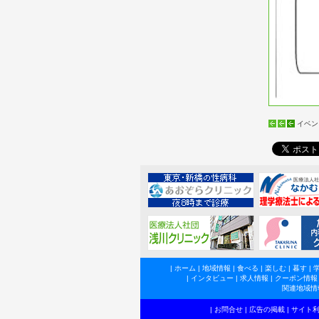
イベン
|
ホーム
|
地域情報
|
食べる
|
楽しむ
|
暮す
|
|
インタビュー
|
求人情報
|
クーポン情報
関連地域情
|
お問合せ
|
広告の掲載
|
サイト