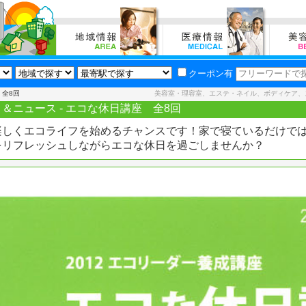
クーポン有
 全8回
美容室・理容室、エステ・ネイル、ボディケア、
＆ニュース - エコな休日講座 全8回
楽しくエコライフを始めるチャンスです！家で寝ているだけで
をリフレッシュしながらエコな休日を過ごしませんか？