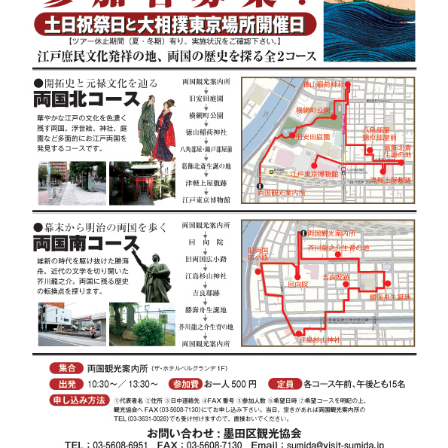
このページの先頭へ
江戸川区時間
墨田区時間
葛飾区時間
|
表示：
PC
モバイル
©
2013 art blue Inc.