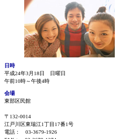
日時
平成24年3月18日 日曜日
午前10時～午後4時
会場
東部区民館
〒132-0014
江戸川区東瑞江1丁目17番1号
電話： 03-3679-1926
FAX： 03-3679-1274
「サンシャインステージ」2階ホール 午前10時～
開会式
ステージ発表
プラザ劇団「Allegro」
バンド発表（１４グループ）
ステージコラボレーション
閉会式
「Galaxyステージ」3階レクリエーションホール 午前
10時30分～
ダンス発表（６グループ）
Galaxy Koiwa Express（影絵、うた等）
オリジ ナル演劇 （劇団やま猫）
映画上映「The 狐男」