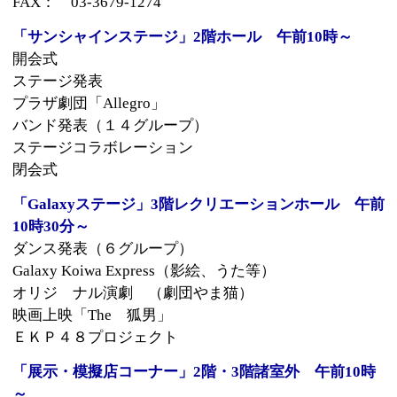
ＥＫＰ４８プロジェクト
「展示・模擬店コーナー」2階・3階諸室外 午前10時
～
展示コーナー（プラザ事業紹介）
アニメスタジオ南小岩 (アフレコ体験)
模擬店「もちもちすいとん屋」「くつろぎの間 ひら
い」
バトル！ＴＨＥピンポン
クイズラリー、ゲームコーナー
このページの先頭へ
江戸川区時間
墨田区時間
葛飾区時間
|
表示：
PC
モバイル
©
2013 art blue Inc.