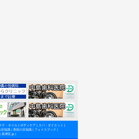
ステ・ネイル
|
ボディケア
|
スパ・ダイエット
|
の豆知識
|
美容の豆知識
|
フェイスブック
|
|
高津区.jp
|