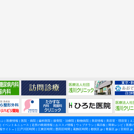
学ぶ
|
医療情報
|
医院・病院
|
歯科医院
|
接骨院・治療院
|
動物病院
|
美容情報
|
美容室・理容室
|
エ
|
イベント＆ニュース
|
近所の映画情報
|
おススメ情報
|
ウェブチラシ
|
掲示板
|
簡単レシピ
|
医療
報サイト→ |
江戸川区時間
|
江東区時間
|
墨田区時間
|
葛飾区時間
|
都筑区.jp
|
青葉区.jp
|
宮前区.jp