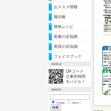
おススメ情報
掲示板
簡単レシピ
医療の豆知識
美容の豆知識
フェイスブック
QRコード
江東区時間
モバイル！
Google
Yahoo！