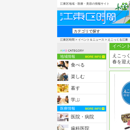
江東区地域・医療・美容の情報サイト
江東区時間
>
イベント＆ニュース
> えこっくる江東
イベント
えこっ
地域情報
春を迎
食べる
楽しむ
暮す
学ぶ
医療情報
医院・病院
歯科医院