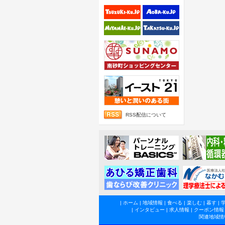
RSS配信について
|
ホーム
|
地域情報
|
食べる
|
楽しむ
|
暮す
|
|
インタビュー
|
求人情報
|
クーポン情報
関連地域情