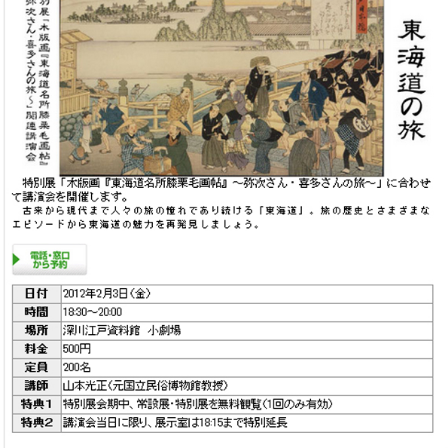
このページの先頭へ
江戸川区時間
墨田区時間
葛飾区時間
|
表示：
PC
モバイル
©
2013 art blue Inc.