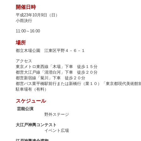
開催日時
平成23年10月9日（日）
小雨決行
11:00～16:00
場所
都立木場公園 江東区平野４－６－１
アクセス
東京メトロ東西線「木場」下車 徒歩１５分
都営大江戸線「清澄白河」下車 徒歩２０分
都営新宿線「菊川」下車 徒歩２０分
都営バス業平橋駅前行または新橋行（業１０）「東京都現代美術館
駐車場有（有料）
スケジュール
芸能公演
野外ステージ
大江戸神輿コンテスト
イベント広場
江戸神輿連合渡御