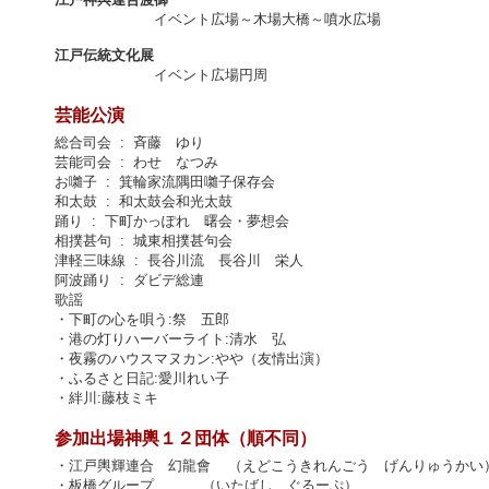
イベント広場～木場大橋～噴水広場
江戸伝統文化展
イベント広場円周
芸能公演
総合司会 : 斉藤 ゆり
芸能司会 : わせ なつみ
お囃子 : 箕輪家流隅田囃子保存会
和太鼓 : 和太鼓会和光太鼓
踊り : 下町かっぽれ 曙会・夢想会
相撲甚句 : 城東相撲甚句会
津軽三味線 : 長谷川流 長谷川 栄人
阿波踊り : ダビデ総連
歌謡
・下町の心を唄う:祭 五郎
・港の灯りハーバーライト:清水 弘
・夜霧のハウスマヌカン:やや（友情出演）
・ふるさと日記:愛川れい子
・絆川:藤枝ミキ
参加出場神輿１２団体（順不同）
・江戸輿輝連合 幻龍會 （えどこうきれんごう げんりゅうかい
・板橋グループ （いたばし ぐるーぷ）