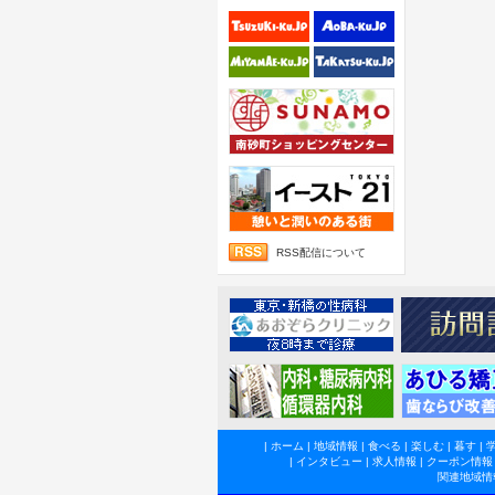
RSS配信について
|
ホーム
|
地域情報
|
食べる
|
楽しむ
|
暮す
|
|
インタビュー
|
求人情報
|
クーポン情報
関連地域情