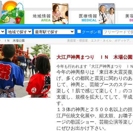
クーポン有
り ＩＮ 木場公園
美容室・理容室、エステ・ネイル、ボディケア、
大江戸神輿まつり ＩＮ 木場公園
今年も行われます『大江戸神輿まつり Ｉ
今年の神輿祭りは「東日本大震災復
げ、多くの都民と震災に関わりのあ
じて、神輿と、芸能ブースのステー
楽しく！肌で感じて楽しく！」のコ
支援し、規模を拡大してして、平成
す。
１３体の神輿と２５００名以上の担
江戸伝統文化展や、組太鼓、お囃子
ージの歌謡ショー、芸能公演等楽し
にぜひお出かけ下さい。