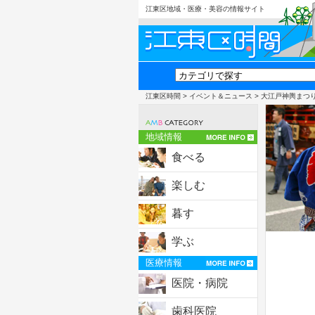
江東区地域・医療・美容の情報サイト
江東区時間
>
イベント＆ニュース
> 大江戸神輿まつ
地域情報
食べる
楽しむ
暮す
学ぶ
医療情報
医院・病院
歯科医院