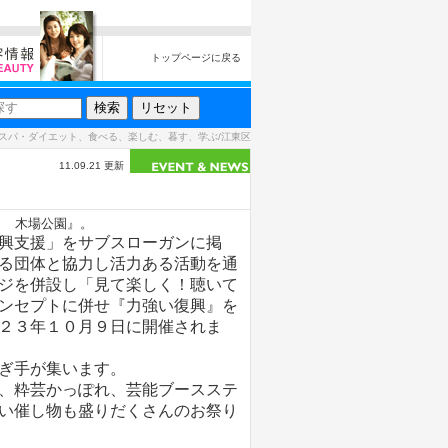
トップページに戻る
スパ・ダイエット、食べる、楽しむ、暮す、学ぶ/江東区
11.09.21 更新
Ｎ 木場公園』。
興支援」をサブスローガンに掲
る団体と協力し活力ある活動を通
ジを併設し「見て楽しく！聴いて
ンセプトに併せ『力強い復興』を
２３年１０月９日に開催されま
ぎ手が集います。
、粋芸かっぽれ、芸能ブースステ
い催し物も盛りだくさんのお祭り