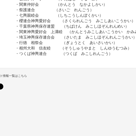
・関東仲好会 （かんとう なかよしかい）
・祭護連合 （さいご れんごう）
・七輿親睦会 （しちこうしんぼくかい）
・櫻連合神輿愛好会 （さくられんごう みこしあいこうかい）
・千葉県神輿保存連盟 （ちばけん みこしほぞんれんめい）
・関東神輿愛好会 上溝睦 （かんとうみこしあいこうかい かみ
・埼玉神輿保存連合会 （さいたま みこしほぞんれんごうかい
・行徳 相祭会 （ぎょうとく あいさいかい）
・相州大和 信友睦 （そうしゅうやまと しんゆうむつみ）
・つくば神輿連合 （つくば みこしれんごう）
ト情報一覧はこちら