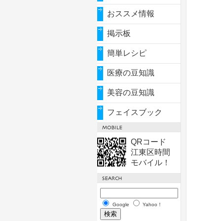
おススメ情報
掲示板
簡単レシピ
医療の豆知識
美容の豆知識
フェイスブック
QRコード
江東区時間
モバイル！
Google
Yahoo！