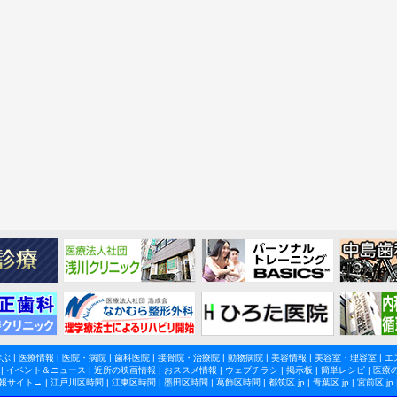
学ぶ
|
医療情報
|
医院・病院
|
歯科医院
|
接骨院・治療院
|
動物病院
|
美容情報
|
美容室・理容室
|
エ
|
イベント＆ニュース
|
近所の映画情報
|
おススメ情報
|
ウェブチラシ
|
掲示板
|
簡単レシピ
|
医療
報サイト→ |
江戸川区時間
|
江東区時間
|
墨田区時間
|
葛飾区時間
|
都筑区.jp
|
青葉区.jp
|
宮前区.jp