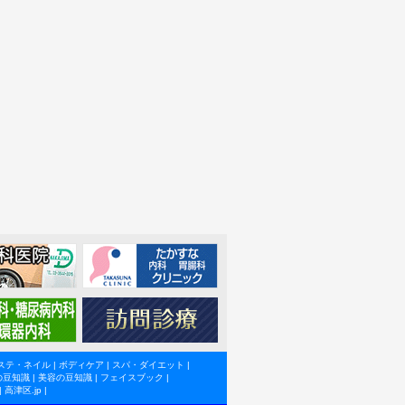
ステ・ネイル
|
ボディケア
|
スパ・ダイエット
|
の豆知識
|
美容の豆知識
|
フェイスブック
|
|
高津区.jp
|