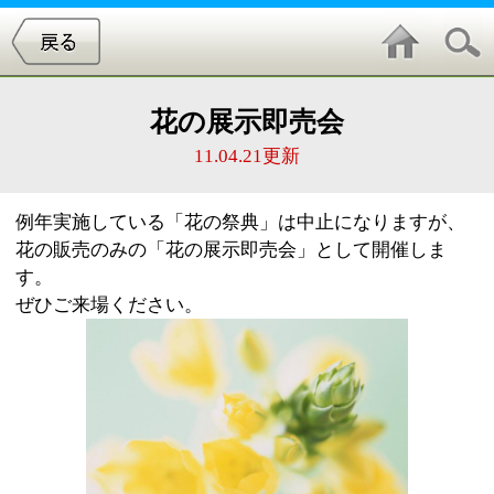
花の展示即売会
11.04.21更新
例年実施している「花の祭典」は中止になりますが、
花の販売のみの「花の展示即売会」として開催しま
す。
ぜひご来場ください。
詳細
日時
：5 月3 日㈷・4 日㈷10時～15時（雨天実施）
場所
：篠崎第四小学校校庭（篠崎町8 ～12～ 8 ）
▷地下鉄新宿線「篠崎駅」下車徒歩8 分