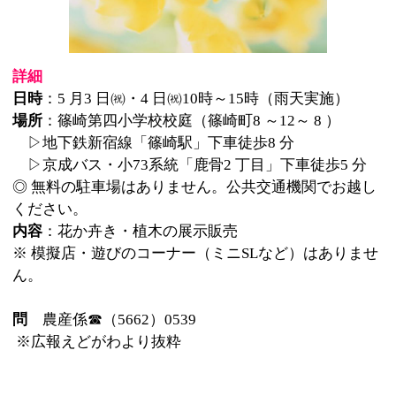
▷京成バス・小73系統「鹿骨2 丁目」下車徒歩5 分
◎ 無料の駐車場はありません。公共交通機関でお越し
ください。
内容
：花か卉き・植木の展示販売
※ 模擬店・遊びのコーナー（ミニSLなど）はありませ
ん。
問
農産係☎（5662）0539
※広報えどがわより抜粋
このページの先頭へ
江戸川区時間
墨田区時間
葛飾区時間
|
表示：
PC
モバイル
©
2013 art blue Inc.