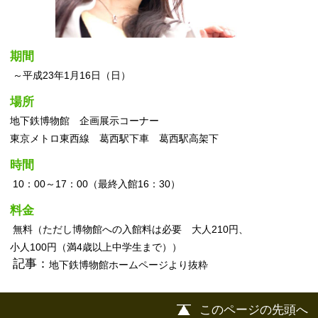
記事：
地下鉄博物館ホームページより抜粋
このページの先頭へ
江戸川区時間
墨田区時間
葛飾区時間
|
表示：
PC
モバイル
©
2013 art blue Inc.