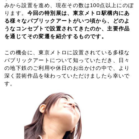
パブリックアートについて知っていただき、日々
の地下鉄のご利用や休日のお出かけの中で、より
深く芸術作品を味わっていただけましたら幸いで
す。
期間
～平成23年1月16日（日）
場所
地下鉄博物館 企画展示コーナー
東京メトロ東西線 葛西駅下車 葛西駅高架下
時間
10：00～17：00（最終入館16：30）
料金
無料（ただし博物館への入館料は必要 大人210円、
小人100円（満4歳以上中学生まで））