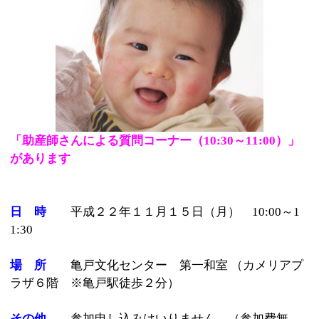
「助産師さんによる質問コーナー（10:30～11:00）」
があります
日 時
平成２２年１１月１５日（月） 10:00～1
1:30
場 所
亀戸文化センター 第一和室 （カメリアプ
ラザ６階 ※亀戸駅徒歩２分）
その他
参加申し込みはいりません。（参加費無
料）
お問い合わせは江東区社会福祉協議会
福祉サービス課
（３６４７）１８９８
記事：江東区ホームページより抜粋
このページの先頭へ
江戸川区時間
墨田区時間
葛飾区時間