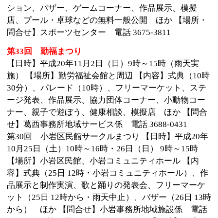
品展示と制作実演、歌と踊りの発表会、フリーマーケ
ット（25日 12時から・雨天中止）、バザー（26日 13時
から） ほか 【問合せ】小岩事務所地域施設係 電話
3657-7731 第19回 りんかいフェスタ 【日時】平成20
年10月25日（土）13時～17時・26日（日） 10時～15時
（25日は作品展示のみ） 【内容】式典（26日 13時）ス
テージ発表、作品展示・販売、模擬店、バザー、体験
コーナー ほか 【場所・問合せ】臨海町コミュニティ
会館 電話 3869-2221 第22回 平井コミュニティ会
館 サークルフェスティバル 【日時】平成20年11月1
日（土）19時～21時（ダンスパーティーのみ）・2日
（日） 10時～15時 【内容】式典（2日 13時）、作品展
示、演芸大会、リズム運動、健康体操、武道、模擬
店 ほか 【場所・問合せ】平井コミュニティ会館 電
話 3683-3241 第9回 えがおの家まつり 「笑顔でえが
おに大集合」がテーマです。 【日時】平成20年11月9
日（日）10時～14時 【内容】式典（11時）、アトラク
ション（エイサー、太鼓演奏、ブレイクダンスな
ど）、バザー、作品展示・販売、ゲームコーナー、模
擬店 ほか 【場所・問合せ】えがおの家 電話 3680-3
116 記事：広報えどがわ 平成20年10月20日号より
このページの先頭へ