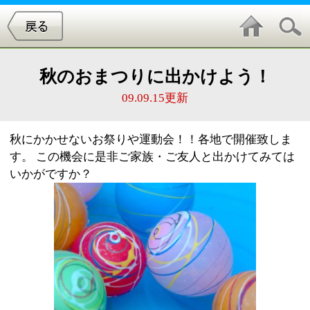
秋のおまつりに出かけよう！
09.09.15更新
秋にかかせないお祭りや運動会！！各地で開催致しま
す。 この機会に是非ご家族・ご友人と出かけてみては
いかがですか？
第36回 さわやか体育祭
幼児から熟年者まで三世代が集う運動会です。どなた
でも参加できます。直接会場へ。 【日時】平成20年10
月23日（木）9時～15時（小雨実施） 【場所】陸上競
技場 【問合せ】生きがい係 電話 5662-0039