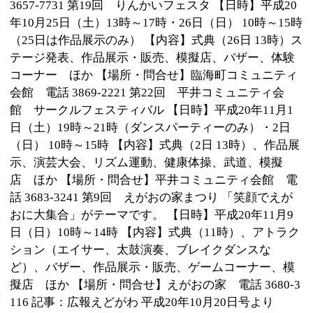
江戸川区時間
墨田区時間
葛飾区時間
|
表示：
PC
モバイル
©
2013 art blue Inc.