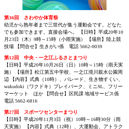
第12回 中央・一之江ふるさとまつり
【日時】平成20年10月26日（日）10時～15時（雨天実
施） 【場所】松江第五中学校、一之江境川親水公園周
辺 【内容】式典（10時）、パレード、生き物すくい、
wakudoki（ワクドキ）プレイパーク、ミニSL、フリー
マーケット ほか 【問合せ】区民課 地域サービス係
電話 5662-6816
第27回 スポーツセンターまつり
【日時】平成20年11月3日（祝）10時～16時30分（雨
天実施） 【内容】式典（12時）、大運動会、アトラク
ション、バザー、ゲームコーナー、作品展示、模擬
店、プール・卓球などの無料一般公開 ほか 【場所・
問合せ】スポーツセンター 電話 3675-3811
第33回 勤福まつり
【日時】平成20年11月2日（日）9時～15時（雨天実
施） 【場所】勤労福祉会館と周辺 【内容】式典（10時
30分）、パレード（10時）、フリーマーケット、ステ
ージ発表、作品展示、協力団体コーナー、小動物コー
ナー、親子で遊ぼう、健康相談、模擬店 ほか 【問合
せ】葛西事務所地域サービス係 電話 3688-0431
第30回 小岩区民館サークルまつり 【日時】平成20年
10月25日（土）10時～16時・26日（日） 9時～15時
【場所】小岩区民館、小岩コミュニティホール 【内
容】式典（25日 12時・小岩コミュニティホール）、作