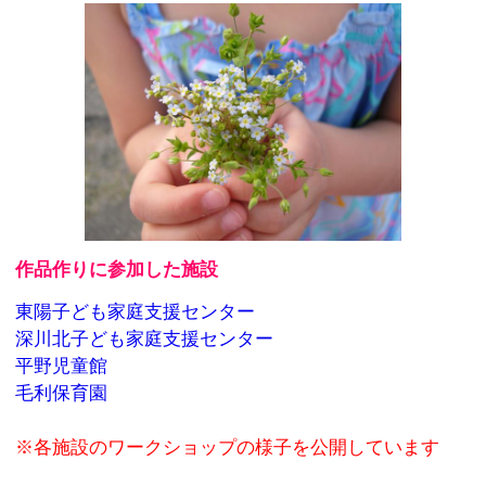
作品作りに参加した施設
東陽子ども家庭支援センター
深川北子ども家庭支援センター
平野児童館
毛利保育園
※各施設のワークショップの様子を公開しています
詳細
＜日時＞
7月24日（土）～10月3日（日）10:00～18:00
（休館日は月曜日。ただし8/16、9/20は開館、9/21は休
館）
＜観覧料金＞
■一般 1,100円
■大学・専門学校生・65歳以上 800円
■中高生 600円
■小学生以下 無料
＜会場＞