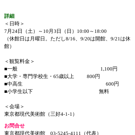
東京都現代美術館（三好4-1-1）
お問合せ
東京都現代美術館 03-5245-4111（代表）
※授乳やオムツ替えスペースが用意されています。
記事：江東区ホームページより抜粋
このページの先頭へ
江戸川区時間
墨田区時間
葛飾区時間
|
表示：
PC
モバイル
©
2013 art blue Inc.