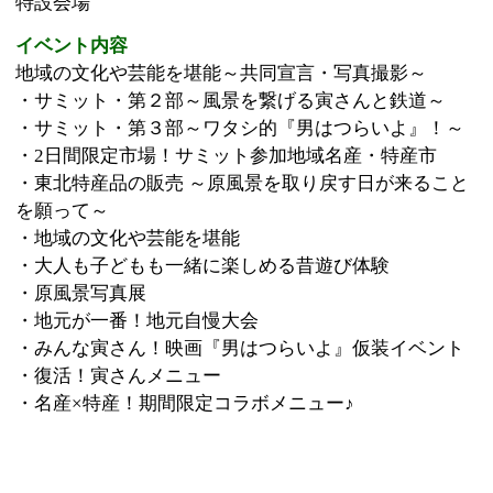
・名産×特産！期間限定コラボメニュー♪
このページの先頭へ
江戸川区時間
墨田区時間
葛飾区時間
|
表示：
PC
モバイル
©
2013 art blue Inc.