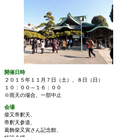
開催日時
２０１５年１１月７日（土）、８日（日）
１０：００～１６：００
※雨天の場合、一部中止
会場
柴又帝釈天、
帝釈天参道、
葛飾柴又寅さん記念館、
特設会場
イベント内容
地域の文化や芸能を堪能～共同宣言・写真撮影～
・サミット・第２部～風景を繋げる寅さんと鉄道～
・サミット・第３部～ワタシ的『男はつらいよ』！～
・2日間限定市場！サミット参加地域名産・特産市
・東北特産品の販売 ～原風景を取り戻す日が来ること
を願って～
・地域の文化や芸能を堪能
・大人も子どもも一緒に楽しめる昔遊び体験
・原風景写真展
・地元が一番！地元自慢大会
・みんな寅さん！映画『男はつらいよ』仮装イベント
・復活！寅さんメニュー