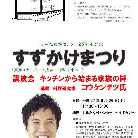
このページの先頭へ
江戸川区時間
墨田区時間
葛飾区時間
|
表示：
PC
モバイル
©
2013 art blue Inc.