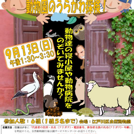
このページの先頭へ
江戸川区時間
墨田区時間
葛飾区時間
|
表示：
PC
モバイル
©
2013 art blue Inc.