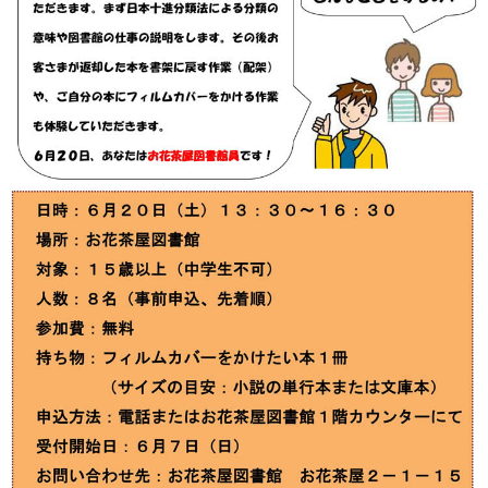
このページの先頭へ
江戸川区時間
墨田区時間
葛飾区時間
|
表示：
PC
モバイル
©
2013 art blue Inc.