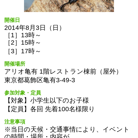
開催場所
アリオ亀有 1階レストラン棟前（屋外）
東京都葛飾区亀有3-49-3
参加対象・定員
【対象】小学生以下のお子様
【定員】各回 先着100名様限り
注意事項
※当日の天候・交通事情により、イベント
の時間・場所・内容が
変更になる場合がございます。あらかじめ
ご了承ください。
お問い合わせ
アリオモール
電話：03-3838-4111
このページの先頭へ
江戸川区時間
墨田区時間
葛飾区時間
|
表示：
PC
モバイル