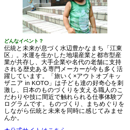
区」。水運を生かした地場産業と都市型産
業が共存し、大手企業や名代の老舗に支持
される歴史ある専門メーカーが今も多く活
躍しています。「旅いく×アウトオブキッ
ザニア in KOTO」は子ども達の好奇心を刺
激し、日本のものづくりを支える職人のこ
だわりや技に間近で触れられる仕事体験プ
ログラムです。ものづくり、まちめぐりを
しながら伝統と未来を同時に感じてみませ
んか。
★公式サイトはこちら。
こんな体験ができます！
［1］
ハーブ製品づくりの仕事★こだわり
のカモミールで入浴剤と保湿スプレーをつ
くろう
［2］
陶芸作家の仕事★テラコッタで植木鉢
をつくろう
［3］
木工デザイナーの仕事★世界で１つの
木の時計をつくろう
［4］
お酢の研究員の仕事★すし酢をつくろ
う