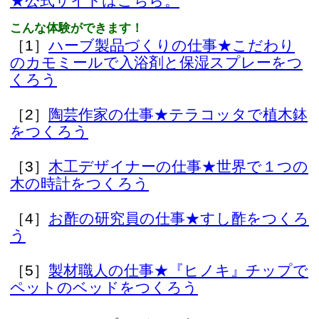
［5］
製材職人の仕事★『ヒノキ』チップで
ペットのベッドをつくろう
※それぞれのプログラム名をクリックする
と、紹介ページをご覧いただけます。
参加してみたい！と思った方は
開催日時や場所、注意事項など、それぞれ
のプログラムごとに異なります。
お手数ですが、上記リンク先にてご確認く
ださい。
このページの先頭へ
江戸川区時間
墨田区時間
葛飾区時間
|
表示：
PC
モバイル
©
2013 art blue Inc.